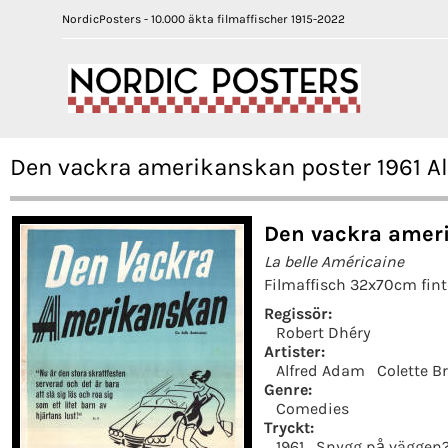
NordicPosters - 10.000 äkta filmaffischer 1915-2022
Den vackra amerikanskan poster 1961 A
Den vackra ameri
La belle Américaine
Filmaffisch 32x70cm fint
Regissör:
Robert Dhéry
Artister:
Alfred Adam
Colette B
Genre:
Comedies
Tryckt:
1961
Snygg på väggen