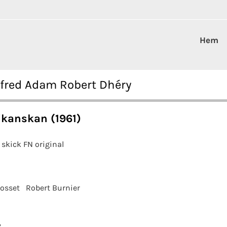
Hem
lfred Adam Robert Dhéry
kanskan (1961)
 skick FN original
rosset
Robert Burnier
?