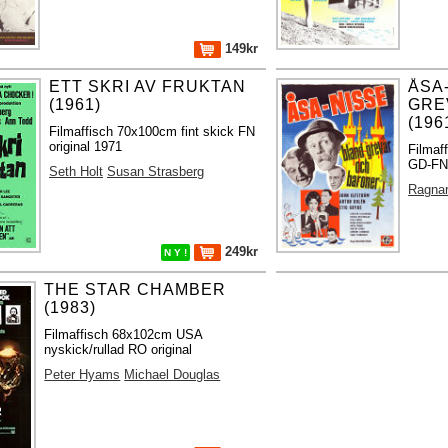
149kr
ETT SKRI AV FRUKTAN
ÅSA
(1961)
GRE
(196
Filmaffisch 70x100cm fint skick FN
original 1971
Filmaf
GD-FN 
Seth Holt
Susan Strasberg
Ragnar
249kr
N Y !
THE STAR CHAMBER
(1983)
Filmaffisch 68x102cm USA
nyskick/rullad RO original
Peter Hyams
Michael Douglas