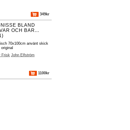
349kr
-NISSE BLAND
VAR OCH BAR...
1)
fisch 70x100cm använt skick
original
 Frisk
John Elfström
1100kr