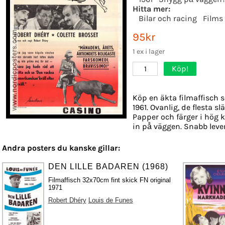
Hitta mer:
Bilar och racing
Films
95kr
1 ex i lager
Köp!
1
Köp en äkta filmaffisch 
1961. Ovanlig, de flesta s
Papper och färger i hög k
in på väggen. Snabb leve
Andra posters du kanske gillar:
DEN LILLE BADAREN (1968)
Filmaffisch 32x70cm fint skick FN original
1971
Robert Dhéry
Louis de Funes