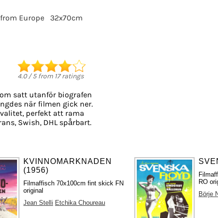
 from Europe
32x70cm
4.0
/
5
from
17
ratings
som satt utanför biografen
längdes när filmen gick ner.
valitet, perfekt att rama
rans, Swish, DHL spårbart.
KVINNOMARKNADEN
SVE
(1956)
Filmaf
RO ori
Filmaffisch 70x100cm fint skick FN
original
Börje 
Jean Stelli
Etchika Choureau