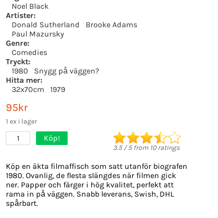
Noel Black
Artister:
Donald Sutherland
Brooke Adams
Paul Mazursky
Genre:
Comedies
Tryckt:
1980
Snygg på väggen?
Hitta mer:
32x70cm
1979
95kr
1 ex i lager
Köp!
1
3.5
/
5
from
10
ratings
Köp en äkta filmaffisch som satt utanför biografen
1980. Ovanlig, de flesta slängdes när filmen gick
ner. Papper och färger i hög kvalitet, perfekt att
rama in på väggen. Snabb leverans, Swish, DHL
spårbart.