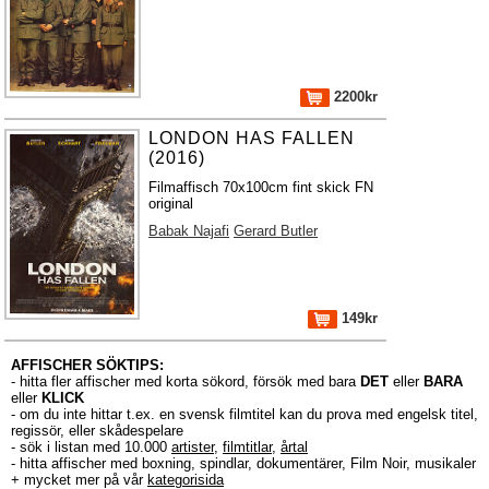
2200kr
LONDON HAS FALLEN
(2016)
Filmaffisch 70x100cm fint skick FN
original
Babak Najafi
Gerard Butler
149kr
AFFISCHER SÖKTIPS:
- hitta fler affischer med korta sökord, försök med bara
DET
eller
BARA
eller
KLICK
- om du inte hittar t.ex. en svensk filmtitel kan du prova med engelsk titel,
regissör, eller skådespelare
- sök i listan med 10.000
artister
,
filmtitlar
,
årtal
- hitta affischer med boxning, spindlar, dokumentärer, Film Noir, musikaler
+ mycket mer på vår
kategorisida