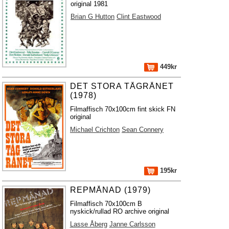
original 1981
Brian G Hutton
Clint Eastwood
449kr
DET STORA TÅGRÅNET
(1978)
Filmaffisch 70x100cm fint skick FN
original
Michael Crichton
Sean Connery
195kr
REPMÅNAD (1979)
Filmaffisch 70x100cm B
nyskick/rullad RO archive original
Lasse Åberg
Janne Carlsson