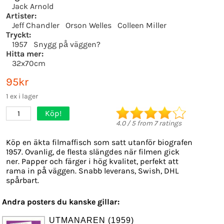
Jack Arnold
Artister:
Jeff Chandler
Orson Welles
Colleen Miller
Tryckt:
1957
Snygg på väggen?
Hitta mer:
32x70cm
95kr
1 ex i lager
Köp!
1
4.0
/
5
from
7
ratings
Köp en äkta filmaffisch som satt utanför biografen
1957. Ovanlig, de flesta slängdes när filmen gick
ner. Papper och färger i hög kvalitet, perfekt att
rama in på väggen. Snabb leverans, Swish, DHL
spårbart.
Andra posters du kanske gillar:
UTMANAREN (1959)