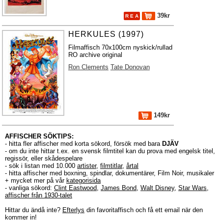
39kr
R E A
HERKULES (1997)
Filmaffisch 70x100cm nyskick/rullad
RO archive original
Ron Clements
Tate Donovan
149kr
AFFISCHER SÖKTIPS:
- hitta fler affischer med korta sökord, försök med bara
DJÄV
- om du inte hittar t.ex. en svensk filmtitel kan du prova med engelsk titel,
regissör, eller skådespelare
- sök i listan med 10.000
artister
,
filmtitlar
,
årtal
- hitta affischer med boxning, spindlar, dokumentärer, Film Noir, musikaler
+ mycket mer på vår
kategorisida
- vanliga sökord:
Clint Eastwood
,
James Bond
,
Walt Disney
,
Star Wars
,
affischer från 1930-talet
Hittar du ändå inte?
Efterlys
din favoritaffisch och få ett email när den
kommer in!