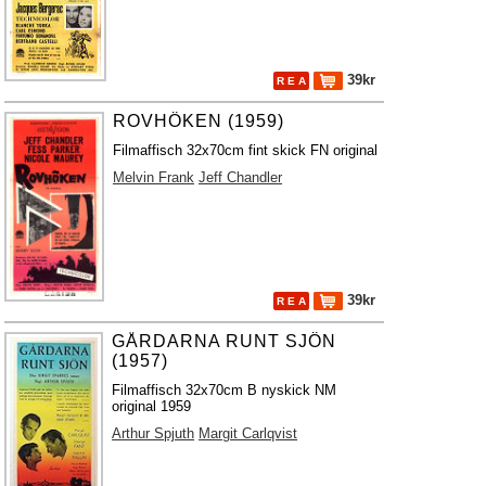
39kr
R E A
ROVHÖKEN (1959)
Filmaffisch 32x70cm fint skick FN original
Melvin Frank
Jeff Chandler
39kr
R E A
GÅRDARNA RUNT SJÖN
(1957)
Filmaffisch 32x70cm B nyskick NM
original 1959
Arthur Spjuth
Margit Carlqvist