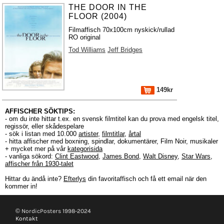
THE DOOR IN THE
FLOOR (2004)
Filmaffisch 70x100cm nyskick/rullad
RO original
Tod Williams
Jeff Bridges
149kr
AFFISCHER SÖKTIPS:
- om du inte hittar t.ex. en svensk filmtitel kan du prova med engelsk titel,
regissör, eller skådespelare
- sök i listan med 10.000
artister
,
filmtitlar
,
årtal
- hitta affischer med boxning, spindlar, dokumentärer, Film Noir, musikaler
+ mycket mer på vår
kategorisida
- vanliga sökord:
Clint Eastwood
,
James Bond
,
Walt Disney
,
Star Wars
,
affischer från 1930-talet
Hittar du ändå inte?
Efterlys
din favoritaffisch och få ett email när den
kommer in!
© NordicPosters 1998-2024
Kontakt