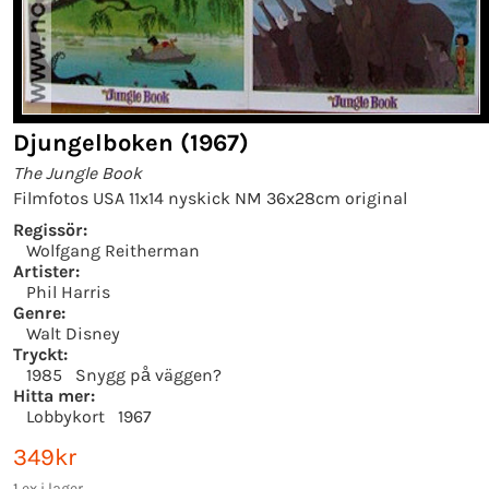
Djungelboken (1967)
The Jungle Book
Filmfotos USA 11x14 nyskick NM 36x28cm original
Regissör:
Wolfgang Reitherman
Artister:
Phil Harris
Genre:
Walt Disney
Tryckt:
1985
Snygg på väggen?
Hitta mer:
Lobbykort
1967
349kr
1 ex i lager