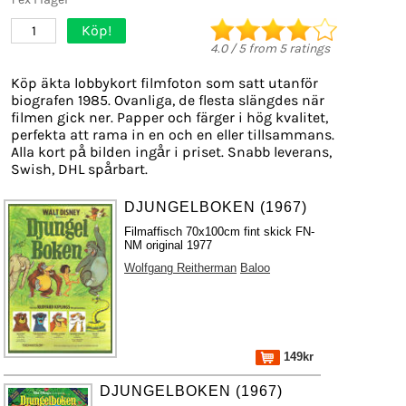
Köp!
1
4.0
/
5
from
5
ratings
Köp äkta lobbykort filmfoton som satt utanför
biografen 1985. Ovanliga, de flesta slängdes när
filmen gick ner. Papper och färger i hög kvalitet,
perfekta att rama in en och en eller tillsammans.
Alla kort på bilden ingår i priset. Snabb leverans,
Swish, DHL spårbart.
DJUNGELBOKEN (1967)
Filmaffisch 70x100cm fint skick FN-
NM original 1977
Wolfgang Reitherman
Baloo
149kr
DJUNGELBOKEN (1967)