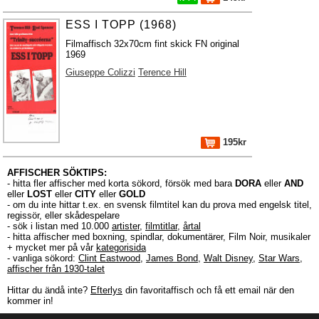
ESS I TOPP (1968)
Filmaffisch 32x70cm fint skick FN original
1969
Giuseppe Colizzi
Terence Hill
195kr
AFFISCHER SÖKTIPS:
- hitta fler affischer med korta sökord, försök med bara
DORA
eller
AND
eller
LOST
eller
CITY
eller
GOLD
- om du inte hittar t.ex. en svensk filmtitel kan du prova med engelsk titel,
regissör, eller skådespelare
- sök i listan med 10.000
artister
,
filmtitlar
,
årtal
- hitta affischer med boxning, spindlar, dokumentärer, Film Noir, musikaler
+ mycket mer på vår
kategorisida
- vanliga sökord:
Clint Eastwood
,
James Bond
,
Walt Disney
,
Star Wars
,
affischer från 1930-talet
Hittar du ändå inte?
Efterlys
din favoritaffisch och få ett email när den
kommer in!