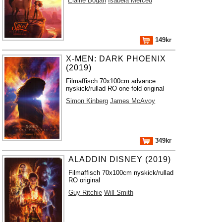
Elaine Bogan
Isabela Merced
149kr
X-MEN: DARK PHOENIX
(2019)
Filmaffisch 70x100cm advance
nyskick/rullad RO one fold original
Simon Kinberg
James McAvoy
349kr
ALADDIN DISNEY (2019)
Filmaffisch 70x100cm nyskick/rullad
RO original
Guy Ritchie
Will Smith