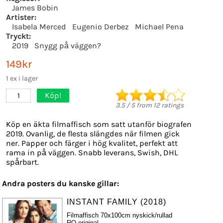
James Bobin
Artister:
Isabela Merced
Eugenio Derbez
Michael Pena
Tryckt:
2019
Snygg på väggen?
149kr
1 ex i lager
Köp!
1
3.5
/
5
from
12
ratings
Köp en äkta filmaffisch som satt utanför biografen
2019. Ovanlig, de flesta slängdes när filmen gick
ner. Papper och färger i hög kvalitet, perfekt att
rama in på väggen. Snabb leverans, Swish, DHL
spårbart.
Andra posters du kanske gillar:
INSTANT FAMILY (2018)
Filmaffisch 70x100cm nyskick/rullad
RO original