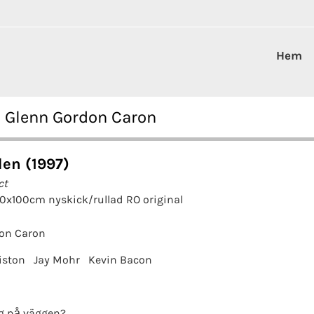
Hem
n Glenn Gordon Caron
en (1997)
ct
70x100cm nyskick/rullad RO original
on Caron
iston
Jay Mohr
Kevin Bacon
g på väggen?