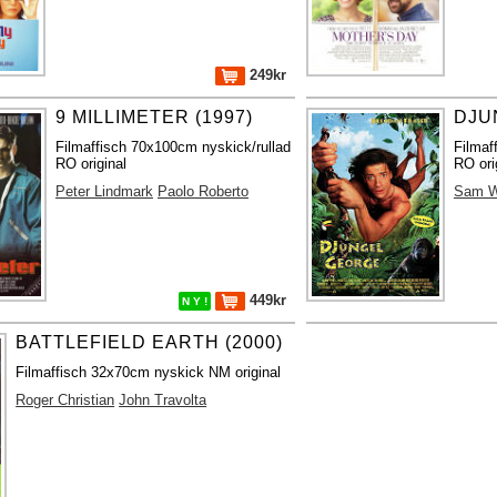
249kr
9 MILLIMETER (1997)
DJU
Filmaffisch 70x100cm nyskick/rullad
Filmaf
RO original
RO ori
Peter Lindmark
Paolo Roberto
Sam W
449kr
N Y !
BATTLEFIELD EARTH (2000)
Filmaffisch 32x70cm nyskick NM original
Roger Christian
John Travolta