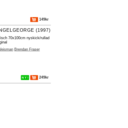
149kr
NGELGEORGE (1997)
fisch 70x100cm nyskick/rullad
ginal
eisman
Brendan Fraser
249kr
N Y !