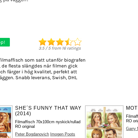
p!
3.5
/
5
from
16
ratings
filmaffisch som satt utanför biografen
, de flesta slängdes när filmen gick
ch färger i hög kvalitet, perfekt att
äggen. Snabb leverans, Swish, DHL
SHE´S FUNNY THAT WAY
MOT
(2014)
Filmaf
RO ori
Filmaffisch 70x100cm nyskick/rullad
RO original
Garry 
Peter Bogdanovich
Imogen Poots