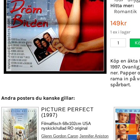
Hitta mer:
Romantik
149kr
1 ex i lager
Kö
1
Köp en äkta 
1997. Ovanlig
ner. Papper o
rama in på v
spårbart.
Andra posters du kanske gillar:
PICTURE PERFECT
(1997)
Filmaffisch 68x102cm USA
nyskick/rullad RO original
Glenn Gordon Caron
Jennifer Aniston