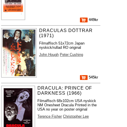
449kr
DRACULAS DÖTTRAR
(1971)
Filmaffisch 51x72cm Japan
nyskick/rullad RO original
John Hough
Peter Cushing
545kr
DRACULA: PRINCE OF
DARKNESS (1966)
Filmaffisch 68x102cm USA nyskick
NM Onesheet Dracula Printed in the
USA no year on poster original
Terence Fisher
Christopher Lee