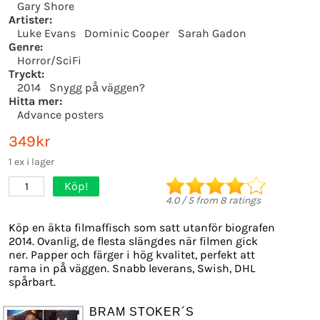
Gary Shore
Artister:
Luke Evans
Dominic Cooper
Sarah Gadon
Genre:
Horror/SciFi
Tryckt:
2014
Snygg på väggen?
Hitta mer:
Advance posters
349kr
1 ex i lager
Köp!
1
4.0
/
5
from
8
ratings
Köp en äkta filmaffisch som satt utanför biografen
2014. Ovanlig, de flesta slängdes när filmen gick
ner. Papper och färger i hög kvalitet, perfekt att
rama in på väggen. Snabb leverans, Swish, DHL
spårbart.
BRAM STOKER´S