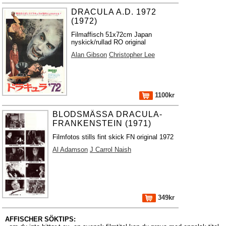
DRACULA A.D. 1972
(1972)
Filmaffisch 51x72cm Japan
nyskick/rullad RO original
Alan Gibson
Christopher Lee
1100kr
BLODSMÄSSA DRACULA-
FRANKENSTEIN (1971)
Filmfotos stills fint skick FN original 1972
Al Adamson
J Carrol Naish
349kr
AFFISCHER SÖKTIPS: