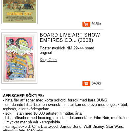
945kr
BOARD LIVE ART SHOW
EMPIRES CO... (2008)
Poster nyskick NM 29x44 board
original
King Gum
349kr
AFFISCHER SÖKTIPS:
- hitta fler affischer med korta sökord, försök med bara
DUNG
- om du inte hittar t.ex. en svensk filmtitel kan du prova med engelsk titel,
regissör, eller skådespelare
- sök i listan med 10.000
artister
,
filmtitlar
,
årtal
- hitta affischer med boxning, spindlar, dokumentärer, Film Noir, musikaler
+ mycket mer på vår
kategorisida
- vanliga sökord:
Clint Eastwood
,
James Bond
,
Walt Disney
,
Star Wars
,
affischer från 1930-talet