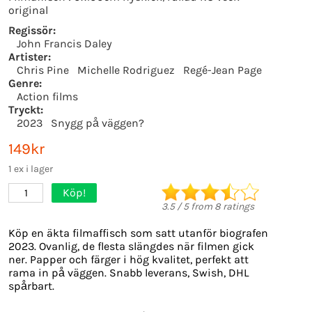
original
Regissör:
John Francis Daley
Artister:
Chris Pine
Michelle Rodriguez
Regé-Jean Page
Genre:
Action films
Tryckt:
2023
Snygg på väggen?
149kr
1 ex i lager
Köp!
1
3.5
/
5
from
8
ratings
Köp en äkta filmaffisch som satt utanför biografen
2023. Ovanlig, de flesta slängdes när filmen gick
ner. Papper och färger i hög kvalitet, perfekt att
rama in på väggen. Snabb leverans, Swish, DHL
spårbart.