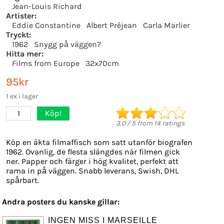
Jean-Louis Richard
Artister:
Eddie Constantine
Albert Préjean
Carla Marlier
Tryckt:
1962
Snygg på väggen?
Hitta mer:
Films from Europe
32x70cm
95kr
1 ex i lager
Köp!
1
3.0
/
5
from
14
ratings
Köp en äkta filmaffisch som satt utanför biografen
1962. Ovanlig, de flesta slängdes när filmen gick
ner. Papper och färger i hög kvalitet, perfekt att
rama in på väggen. Snabb leverans, Swish, DHL
spårbart.
Andra posters du kanske gillar:
INGEN MISS I MARSEILLE