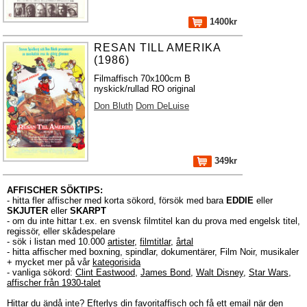
1400kr
RESAN TILL AMERIKA
(1986)
Filmaffisch 70x100cm B
nyskick/rullad RO original
Don Bluth
Dom DeLuise
349kr
AFFISCHER SÖKTIPS:
- hitta fler affischer med korta sökord, försök med bara
EDDIE
eller
SKJUTER
eller
SKARPT
- om du inte hittar t.ex. en svensk filmtitel kan du prova med engelsk titel,
regissör, eller skådespelare
- sök i listan med 10.000
artister
,
filmtitlar
,
årtal
- hitta affischer med boxning, spindlar, dokumentärer, Film Noir, musikaler
+ mycket mer på vår
kategorisida
- vanliga sökord:
Clint Eastwood
,
James Bond
,
Walt Disney
,
Star Wars
,
affischer från 1930-talet
Hittar du ändå inte?
Efterlys
din favoritaffisch och få ett email när den