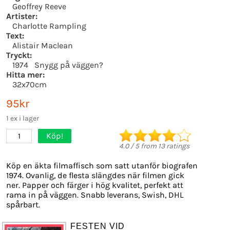
Geoffrey Reeve
Artister:
Charlotte Rampling
Text:
Alistair Maclean
Tryckt:
1974
Snygg på väggen?
Hitta mer:
32x70cm
95kr
1 ex i lager
Köp!
1
4.0
/
5
from
13
ratings
Köp en äkta filmaffisch som satt utanför biografen
1974. Ovanlig, de flesta slängdes när filmen gick
ner. Papper och färger i hög kvalitet, perfekt att
rama in på väggen. Snabb leverans, Swish, DHL
spårbart.
FESTEN VID