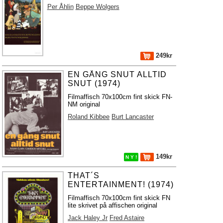
Per Åhlin
Beppe Wolgers
249kr
EN GÅNG SNUT ALLTID
SNUT (1974)
Filmaffisch 70x100cm fint skick FN-
NM original
Roland Kibbee
Burt Lancaster
149kr
N Y !
THAT´S
ENTERTAINMENT! (1974)
Filmaffisch 70x100cm fint skick FN
lite skrivet på affischen original
Jack Haley Jr
Fred Astaire