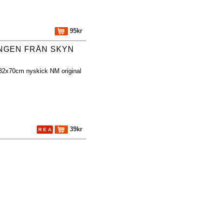
95kr
NGEN FRÅN SKYN
 32x70cm nyskick NM original
39kr
R E A