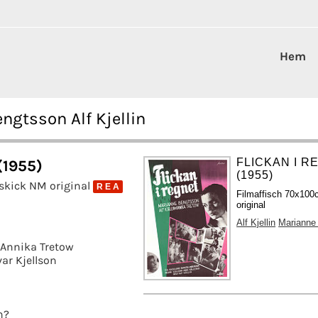
Hem
ngtsson Alf Kjellin
FLICKAN I R
(1955)
(1955)
skick NM original
R E A
Filmaffisch 70x10
original
Alf Kjellin
Marianne
Annika Tretow
var Kjellson
n?