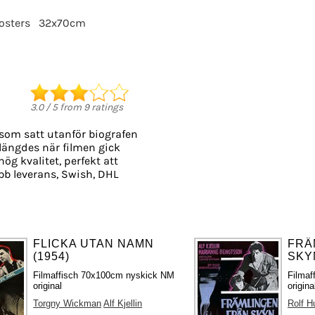
osters
32x70cm
3.0
/
5
from
9
ratings
 som satt utanför biografen
 slängdes när filmen gick
hög kvalitet, perfekt att
b leverans, Swish, DHL
FLICKA UTAN NAMN
FRÄ
(1954)
SKYN
Filmaffisch 70x100cm nyskick NM
Filmaf
original
origina
Torgny Wickman
Alf Kjellin
Rolf H