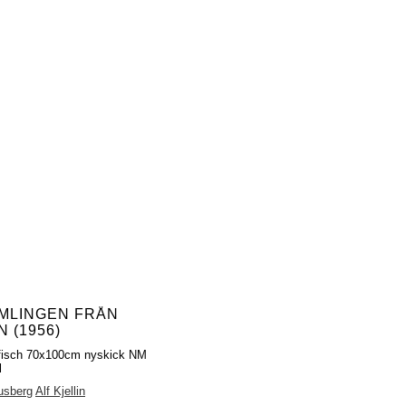
MLINGEN FRÅN
 (1956)
fisch 70x100cm nyskick NM
l
usberg
Alf Kjellin