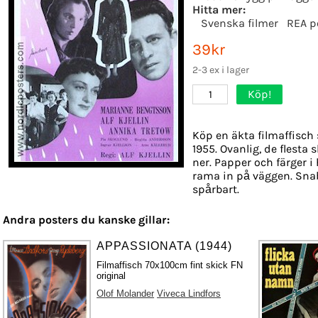
Hitta mer:
Svenska filmer
REA p
39kr
2-3 ex i lager
Köp!
1
Köp en äkta filmaffisch
1955. Ovanlig, de flesta
ner. Papper och färger i 
rama in på väggen. Snab
spårbart.
Andra posters du kanske gillar:
APPASSIONATA (1944)
Filmaffisch 70x100cm fint skick FN
original
Olof Molander
Viveca Lindfors