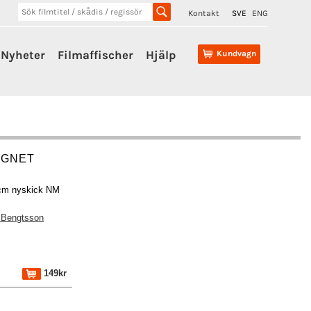
Kontakt
SVE
ENG
Nyheter
Filmaffischer
Hjälp
Kundvagn
EGNET
0cm nyskick NM
 Bengtsson
149kr