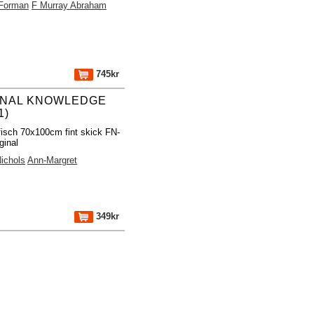
 Forman
F Murray Abraham
745kr
NAL KNOWLEDGE
1)
fisch 70x100cm fint skick FN-
ginal
ichols
Ann-Margret
349kr