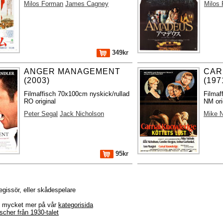
Milos Forman
James Cagney
Milos
349kr
ANGER MANAGEMENT
CAR
(2003)
(197
Filmaffisch 70x100cm nyskick/rullad
Filmaf
RO original
NM ori
Peter Segal
Jack Nicholson
Mike N
95kr
regissör, eller skådespelare
r + mycket mer på vår
kategorisida
ischer från 1930-talet