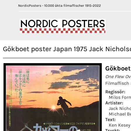
NordicPosters - 10.000 äkta filmaffischer 1915-2022
Gökboet poster Japan 1975 Jack Nichol
Gökboet
One Flew Ov
Filmaffisch
Regissör:
Milos For
Artister:
Jack Nich
Michael B
Text:
Ken Kesey
Tryckt: