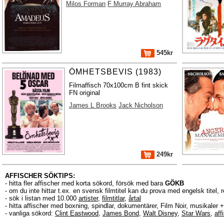
Milos Forman
F Murray Abraham
545kr
ÖMHETSBEVIS (1983)
Filmaffisch 70x100cm B fint skick
FN original
James L Brooks
Jack Nicholson
249kr
AFFISCHER SÖKTIPS:
- hitta fler affischer med korta sökord, försök med bara
GÖKB
- om du inte hittar t.ex. en svensk filmtitel kan du prova med engelsk titel, 
- sök i listan med 10.000
artister
,
filmtitlar
,
årtal
- hitta affischer med boxning, spindlar, dokumentärer, Film Noir, musikale
- vanliga sökord:
Clint Eastwood
,
James Bond
,
Walt Disney
,
Star Wars
,
aff