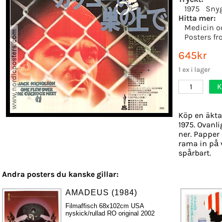
1975
Sny
Hitta mer:
Medicin o
Posters f
645kr
1 ex i lager
K
1
Köp en äkta
1975. Ovanli
ner. Papper 
rama in på 
spårbart.
Andra posters du kanske gillar:
AMADEUS (1984)
Filmaffisch 68x102cm USA
nyskick/rullad RO original 2002