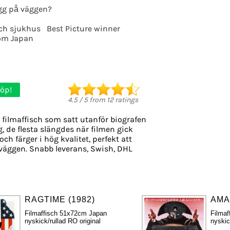
gg på väggen?
ch sjukhus
Best Picture winner
rom Japan
öp!
4.5
/
5
from
12
ratings
 filmaffisch som satt utanför biografen
g, de flesta slängdes när filmen gick
och färger i hög kvalitet, perfekt att
väggen. Snabb leverans, Swish, DHL
RAGTIME (1982)
AMA
Filmaffisch 51x72cm Japan
Filma
nyskick/rullad RO original
nyskic