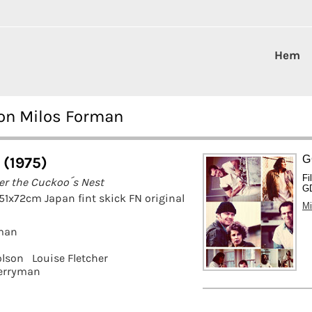
Hem
son Milos Forman
G
 (1975)
Fi
er the Cuckoo´s Nest
GD
 51x72cm Japan fint skick FN original
Mi
man
olson
Louise Fletcher
erryman