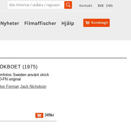
Kontakt
SVE
ENG
Nyheter
Filmaffischer
Hjälp
Kundvagn
ÖKBOET (1975)
lmfotos Sweden använt skick
-FN original
los Forman
Jack Nicholson
349kr