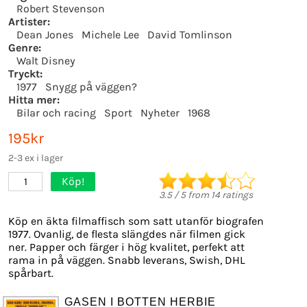
Robert Stevenson
Artister:
Dean Jones
Michele Lee
David Tomlinson
Genre:
Walt Disney
Tryckt:
1977
Snygg på väggen?
Hitta mer:
Bilar och racing
Sport
Nyheter
1968
195kr
2-3 ex i lager
Köp!
1
3.5
/
5
from
14
ratings
Köp en äkta filmaffisch som satt utanför biografen
1977. Ovanlig, de flesta slängdes när filmen gick
ner. Papper och färger i hög kvalitet, perfekt att
rama in på väggen. Snabb leverans, Swish, DHL
spårbart.
GASEN I BOTTEN HERBIE