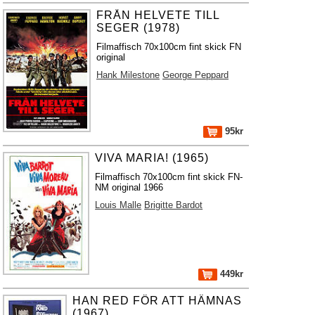
FRÅN HELVETE TILL
SEGER (1978)
Filmaffisch 70x100cm fint skick FN
original
Hank Milestone
George Peppard
95kr
VIVA MARIA! (1965)
Filmaffisch 70x100cm fint skick FN-
NM original 1966
Louis Malle
Brigitte Bardot
449kr
HAN RED FÖR ATT HÄMNAS
(1967)