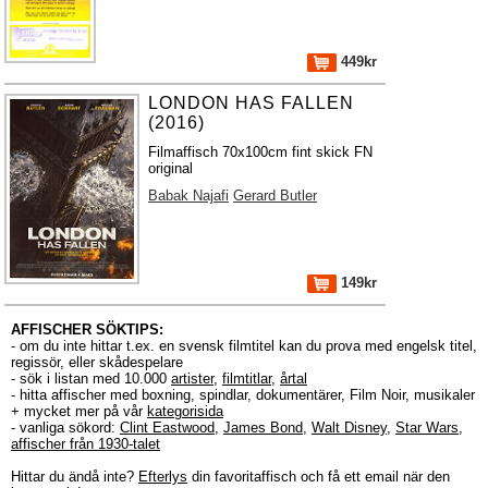
449kr
LONDON HAS FALLEN
(2016)
Filmaffisch 70x100cm fint skick FN
original
Babak Najafi
Gerard Butler
149kr
AFFISCHER SÖKTIPS:
- om du inte hittar t.ex. en svensk filmtitel kan du prova med engelsk titel,
regissör, eller skådespelare
- sök i listan med 10.000
artister
,
filmtitlar
,
årtal
- hitta affischer med boxning, spindlar, dokumentärer, Film Noir, musikaler
+ mycket mer på vår
kategorisida
- vanliga sökord:
Clint Eastwood
,
James Bond
,
Walt Disney
,
Star Wars
,
affischer från 1930-talet
Hittar du ändå inte?
Efterlys
din favoritaffisch och få ett email när den