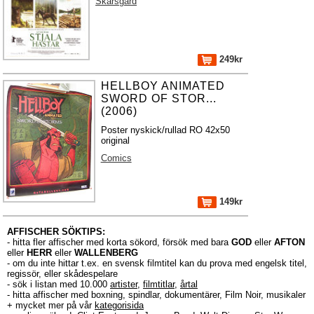
Skarsgård
249kr
HELLBOY ANIMATED
SWORD OF STOR...
(2006)
Poster nyskick/rullad RO 42x50
original
Comics
149kr
AFFISCHER SÖKTIPS:
- hitta fler affischer med korta sökord, försök med bara
GOD
eller
AFTON
eller
HERR
eller
WALLENBERG
- om du inte hittar t.ex. en svensk filmtitel kan du prova med engelsk titel,
regissör, eller skådespelare
- sök i listan med 10.000
artister
,
filmtitlar
,
årtal
- hitta affischer med boxning, spindlar, dokumentärer, Film Noir, musikaler
+ mycket mer på vår
kategorisida