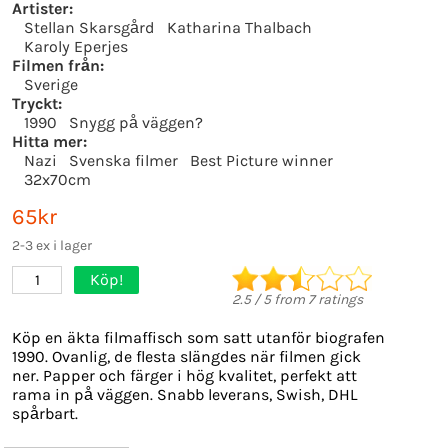
Artister:
Stellan Skarsgård
Katharina Thalbach
Karoly Eperjes
Filmen från:
Sverige
Tryckt:
1990
Snygg på väggen?
Hitta mer:
Nazi
Svenska filmer
Best Picture winner
32x70cm
65kr
2-3 ex i lager
Köp!
1
2.5
/
5
from
7
ratings
Köp en äkta filmaffisch som satt utanför biografen
1990. Ovanlig, de flesta slängdes när filmen gick
ner. Papper och färger i hög kvalitet, perfekt att
rama in på väggen. Snabb leverans, Swish, DHL
spårbart.