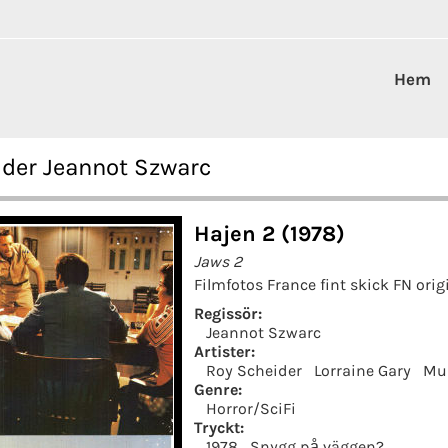
Hem
ider Jeannot Szwarc
Hajen 2 (1978)
Jaws 2
Filmfotos France fint skick FN orig
Regissör:
Jeannot Szwarc
Artister:
Roy Scheider
Lorraine Gary
Mu
Genre:
Horror/SciFi
Tryckt:
1978
Snygg på väggen?