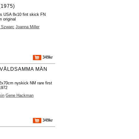
(1975)
os USA 8x10 fint skick FN
 original
 Szwarc
Joanna Miller
349kr
 VÅLDSAMMA MÄN
32x70cm nyskick NM rare first
 1972
kin
Gene Hackman
349kr