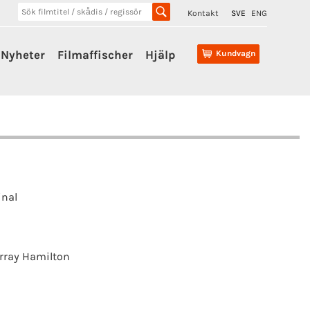
Kontakt
SVE
ENG
Nyheter
Filmaffischer
Hjälp
Kundvagn
inal
rray Hamilton