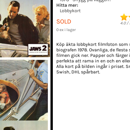
Hitta mer:
Lobbykort
SOLD
4.0
/
0 ex i lager
Köp äkta lobbykort filmfoton som 
biografen 1978. Ovanliga, de flesta
filmen gick ner. Papper och färger i
perfekta att rama in en och en ell
Alla kort på bilden ingår i priset. 
Swish, DHL spårbart.