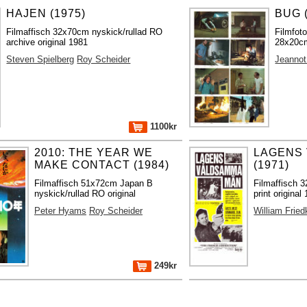
HAJEN (1975)
BUG 
Filmaffisch 32x70cm nyskick/rullad RO
Filmfot
archive original 1981
28x20cm
Steven Spielberg
Roy Scheider
Jeannot
1100kr
2010: THE YEAR WE
LAGENS
MAKE CONTACT (1984)
(1971)
Filmaffisch 51x72cm Japan B
Filmaffisch 
nyskick/rullad RO original
print original
Peter Hyams
Roy Scheider
William Fried
249kr