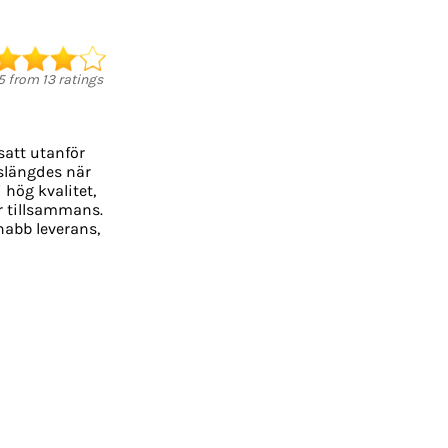
5
from
13
ratings
satt utanför
 slängdes när
 hög kvalitet,
er tillsammans.
Snabb leverans,