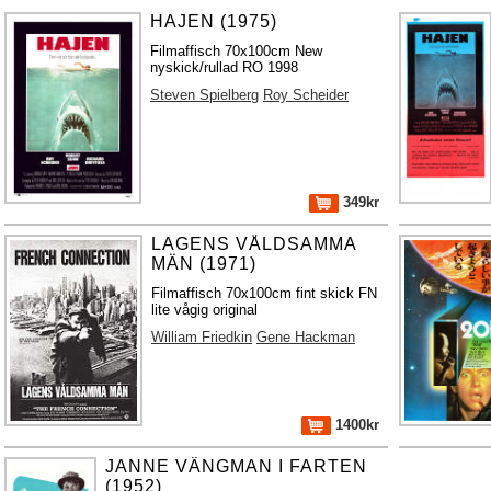
HAJEN (1975)
Filmaffisch 70x100cm New
nyskick/rullad RO 1998
Steven Spielberg
Roy Scheider
349kr
LAGENS VÅLDSAMMA
MÄN (1971)
Filmaffisch 70x100cm fint skick FN
lite vågig original
William Friedkin
Gene Hackman
1400kr
JANNE VÄNGMAN I FARTEN
(1952)