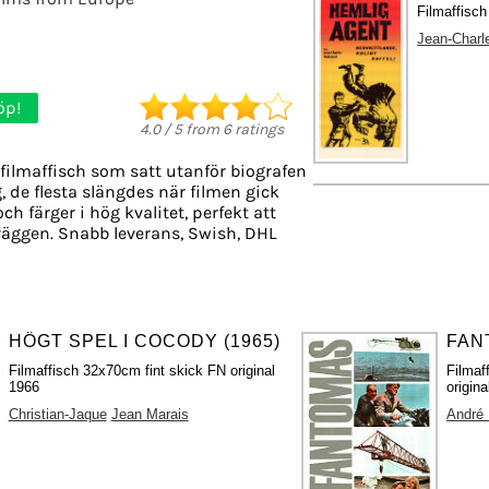
Filmaffisc
Jean-Charl
öp!
4.0
/
5
from
6
ratings
filmaffisch som satt utanför biografen
g, de flesta slängdes när filmen gick
ch färger i hög kvalitet, perfekt att
äggen. Snabb leverans, Swish, DHL
HÖGT SPEL I COCODY (1965)
FAN
Filmaffisch 32x70cm fint skick FN original
Filmaf
1966
origin
Christian-Jaque
Jean Marais
André 