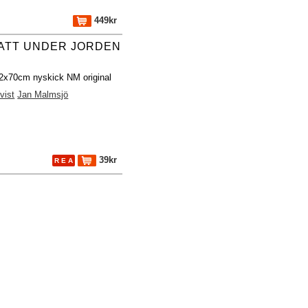
449kr
HATT UNDER JORDEN
32x70cm nyskick NM original
vist
Jan Malmsjö
39kr
R E A