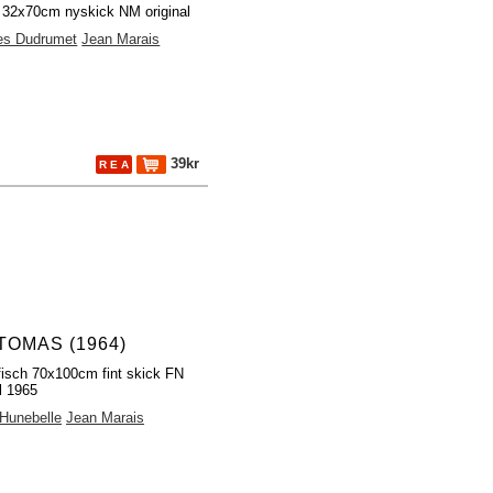
h 32x70cm nyskick NM original
es Dudrumet
Jean Marais
39kr
R E A
TOMAS (1964)
fisch 70x100cm fint skick FN
al 1965
Hunebelle
Jean Marais