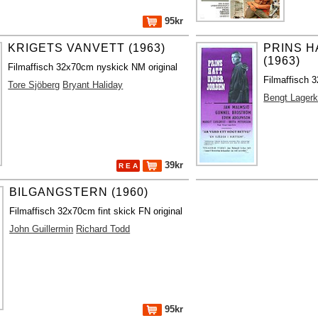
95kr
KRIGETS VANVETT (1963)
PRINS 
(1963)
Filmaffisch 32x70cm nyskick NM original
Filmaffisch 
Tore Sjöberg
Bryant Haliday
Bengt Lagerk
39kr
R E A
BILGANGSTERN (1960)
Filmaffisch 32x70cm fint skick FN original
John Guillermin
Richard Todd
95kr