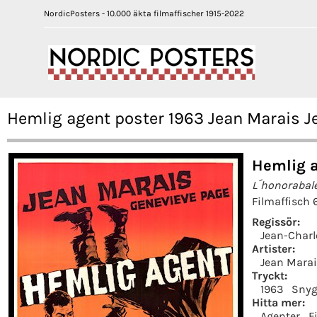
NordicPosters - 10.000 äkta filmaffischer 1915-2022
Hemlig agent poster 1963 Jean Marais 
Hemlig a
L´honorabale
Filmaffisch 
Regissör:
Jean-Char
Artister:
Jean Marai
Tryckt:
1963
Snyg
Hitta mer:
Agenter
F