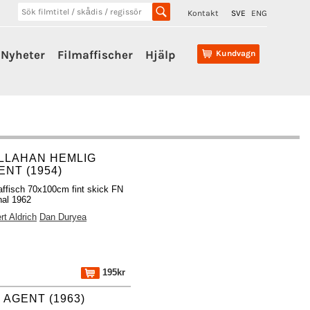
Kontakt
SVE
ENG
Nyheter
Filmaffischer
Hjälp
Kundvagn
LLAHAN HEMLIG
ENT (1954)
affisch 70x100cm fint skick FN
inal 1962
rt Aldrich
Dan Duryea
195kr
 AGENT (1963)