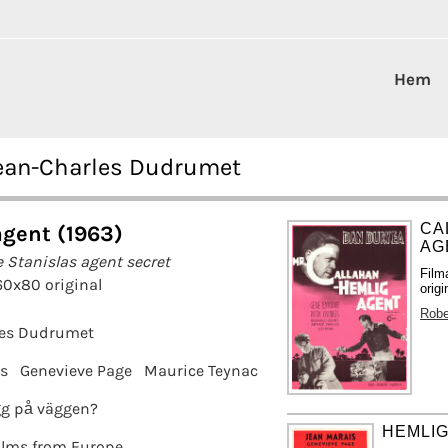
Hem
Jean-Charles Dudrumet
CA
gent (1963)
AG
 Stanislas agent secret
Film
60x80 original
orig
Robe
les Dudrumet
s
Genevieve Page
Maurice Teynac
g på väggen?
HEMLIG
ilms from Europe