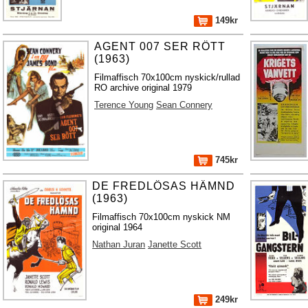
149kr
AGENT 007 SER RÖTT
(1963)
Filmaffisch 70x100cm nyskick/rullad
RO archive original 1979
Terence Young
Sean Connery
745kr
DE FREDLÖSAS HÄMND
(1963)
Filmaffisch 70x100cm nyskick NM
original 1964
Nathan Juran
Janette Scott
249kr