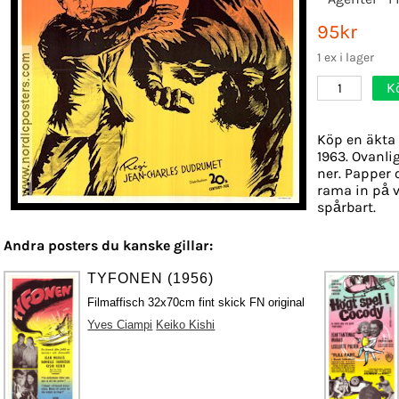
95kr
1 ex i lager
K
1
Köp en äkta 
1963. Ovanli
ner. Papper o
rama in på v
spårbart.
Andra posters du kanske gillar:
TYFONEN (1956)
Filmaffisch 32x70cm fint skick FN original
Yves Ciampi
Keiko Kishi