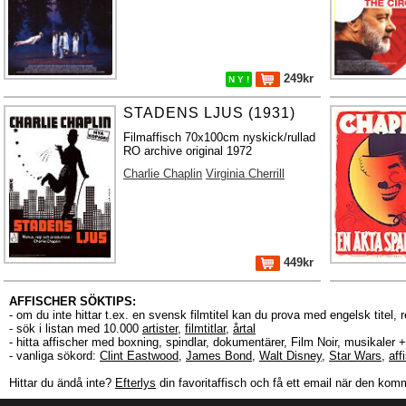
249kr
N Y !
STADENS LJUS (1931)
Filmaffisch 70x100cm nyskick/rullad
RO archive original 1972
Charlie Chaplin
Virginia Cherrill
449kr
AFFISCHER SÖKTIPS:
- om du inte hittar t.ex. en svensk filmtitel kan du prova med engelsk titel, 
- sök i listan med 10.000
artister
,
filmtitlar
,
årtal
- hitta affischer med boxning, spindlar, dokumentärer, Film Noir, musikale
- vanliga sökord:
Clint Eastwood
,
James Bond
,
Walt Disney
,
Star Wars
,
aff
Hittar du ändå inte?
Efterlys
din favoritaffisch och få ett email när den komm