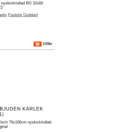
h nyskick/rullad RO 32x60
72
plin
Paulette Goddard
149kr
BJUDEN KÄRLEK
1)
fisch 70x100cm nyskick/rullad
ginal