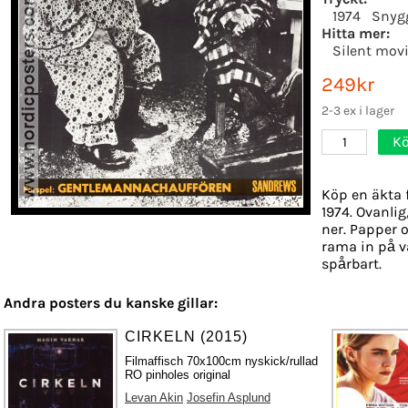
1974
Snyg
Hitta mer:
Silent mov
249kr
2-3 ex i lager
Kö
1
Köp en äkta 
1974. Ovanlig
ner. Papper o
rama in på v
spårbart.
Andra posters du kanske gillar:
CIRKELN (2015)
Filmaffisch 70x100cm nyskick/rullad
RO pinholes original
Levan Akin
Josefin Asplund