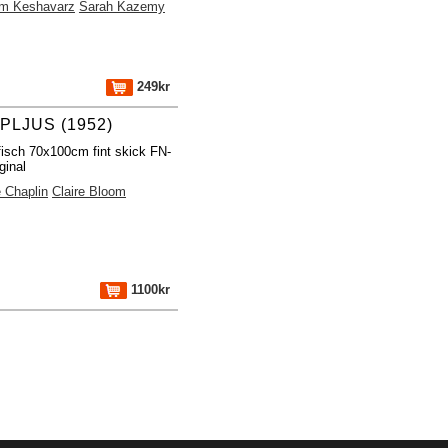
m Keshavarz
Sarah Kazemy
249kr
PLJUS (1952)
fisch 70x100cm fint skick FN-
ginal
e Chaplin
Claire Bloom
1100kr