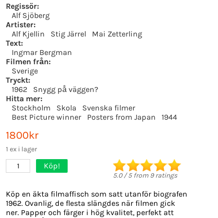
Regissör:
Alf Sjöberg
Artister:
Alf Kjellin
Stig Järrel
Mai Zetterling
Text:
Ingmar Bergman
Filmen från:
Sverige
Tryckt:
1962
Snygg på väggen?
Hitta mer:
Stockholm
Skola
Svenska filmer
Best Picture winner
Posters from Japan
1944
1800kr
1 ex i lager
Köp!
1
5.0
/
5
from
9
ratings
Köp en äkta filmaffisch som satt utanför biografen
1962. Ovanlig, de flesta slängdes när filmen gick
ner. Papper och färger i hög kvalitet, perfekt att