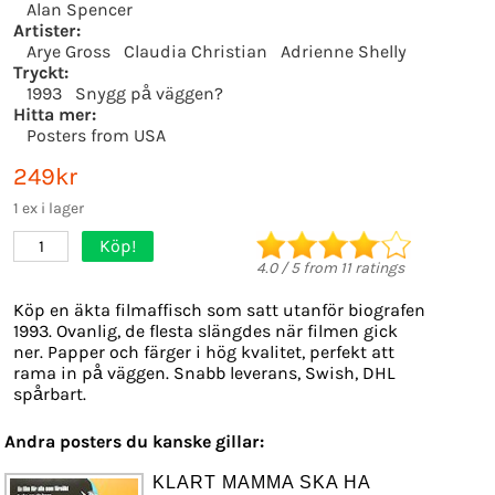
Alan Spencer
Artister:
Arye Gross
Claudia Christian
Adrienne Shelly
Tryckt:
1993
Snygg på väggen?
Hitta mer:
Posters from USA
249kr
1 ex i lager
Köp!
1
4.0
/
5
from
11
ratings
Köp en äkta filmaffisch som satt utanför biografen
1993. Ovanlig, de flesta slängdes när filmen gick
ner. Papper och färger i hög kvalitet, perfekt att
rama in på väggen. Snabb leverans, Swish, DHL
spårbart.
Andra posters du kanske gillar:
KLART MAMMA SKA HA