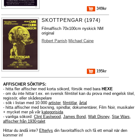
349kr
SKOTTPENGAR (1974)
Filmaffisch 70x100cm nyskick NM
original
Robert Parrish
Michael Caine
195kr
AFFISCHER SÖKTIPS:
- hitta fler affischer med korta sökord, försök med bara
HEXE
- om du inte hittar t.ex. en svensk filmtitel kan du prova med engelsk titel,
regissör, eller skådespelare
- sök i listan med 10.000
artister
,
filmtitlar
,
årtal
- hitta affischer med boxning, spindlar, dokumentärer, Film Noir, musikaler
+ mycket mer på vår
kategorisida
- vanliga sökord:
Clint Eastwood
,
James Bond
,
Walt Disney
,
Star Wars
,
affischer från 1930-talet
Hittar du ändå inte?
Efterlys
din favoritaffisch och få ett email när den
kommer in!