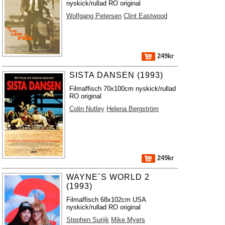
nyskick/rullad RO original
Wolfgang Petersen
Clint Eastwood
249kr
SISTA DANSEN (1993)
Filmaffisch 70x100cm nyskick/rullad
RO original
Colin Nutley
Helena Bergström
249kr
WAYNE´S WORLD 2
(1993)
Filmaffisch 68x102cm USA
nyskick/rullad RO original
Stephen Surjik
Mike Myers