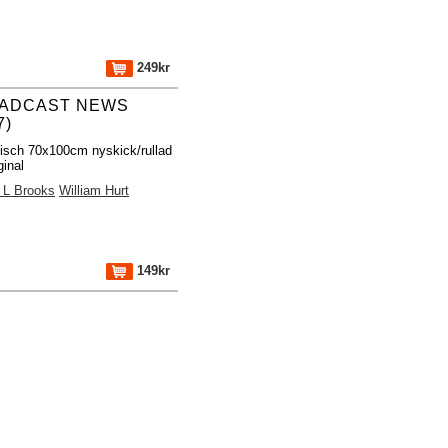
249kr
ADCAST NEWS
7)
fisch 70x100cm nyskick/rullad
ginal
 L Brooks
William Hurt
149kr