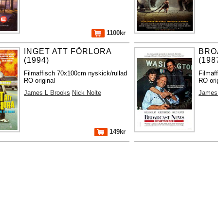
1100kr
INGET ATT FÖRLORA
BRO
(1994)
(198
Filmaffisch 70x100cm nyskick/rullad
Filmaf
RO original
RO ori
James L Brooks
Nick Nolte
James
149kr