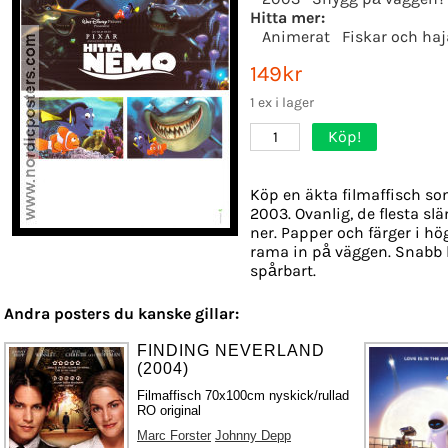
Hitta mer:
Animerat
Fiskar och haj
149kr
1 ex i lager
Köp!
1
Köp en äkta filmaffisch so
2003. Ovanlig, de flesta sl
ner. Papper och färger i hög
rama in på väggen. Snabb 
spårbart.
Andra posters du kanske gillar:
FINDING NEVERLAND
(2004)
Filmaffisch 70x100cm nyskick/rullad
RO original
Marc Forster
Johnny Depp