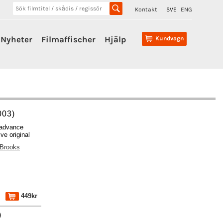
Kontakt
SVE
ENG
Nyheter
Filmaffischer
Hjälp
Kundvagn
003)
 advance
ve original
 Brooks
449kr
)