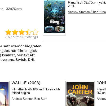
Filmaffisch 32x70cm nyskic
2011
ar
32x70cm
Andrew Stanton
Albert Bro
3.5
/
5
from
16
ratings
m satt utanför biografen
ängdes när filmen gick
 kvalitet, perfekt att
leverans, Swish, DHL
WALL-E (2008)
JOH
Filmaffisch 70x100cm fint skick FN
Filmaf
folded original
RO ori
Andrew Stanton
Ben Burtt
Andre