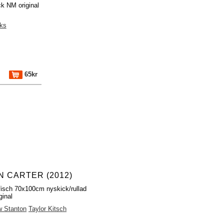
k NM original
oks
65kr
N CARTER (2012)
fisch 70x100cm nyskick/rullad
ginal
w Stanton
Taylor Kitsch