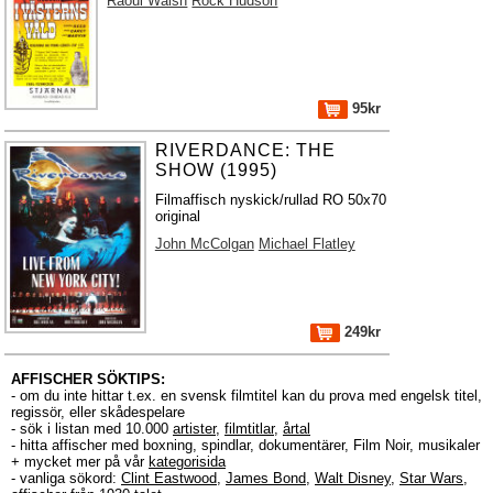
Raoul Walsh
Rock Hudson
95kr
RIVERDANCE: THE
SHOW (1995)
Filmaffisch nyskick/rullad RO 50x70
original
John McColgan
Michael Flatley
249kr
AFFISCHER SÖKTIPS:
- om du inte hittar t.ex. en svensk filmtitel kan du prova med engelsk titel,
regissör, eller skådespelare
- sök i listan med 10.000
artister
,
filmtitlar
,
årtal
- hitta affischer med boxning, spindlar, dokumentärer, Film Noir, musikaler
+ mycket mer på vår
kategorisida
- vanliga sökord:
Clint Eastwood
,
James Bond
,
Walt Disney
,
Star Wars
,