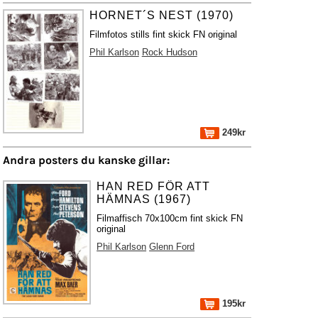
HORNET´S NEST (1970)
Filmfotos stills fint skick FN original
Phil Karlson
Rock Hudson
249kr
Andra posters du kanske gillar:
HAN RED FÖR ATT
HÄMNAS (1967)
Filmaffisch 70x100cm fint skick FN
original
Phil Karlson
Glenn Ford
195kr