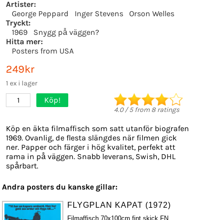
Artister:
George Peppard
Inger Stevens
Orson Welles
Tryckt:
1969
Snygg på väggen?
Hitta mer:
Posters from USA
249kr
1 ex i lager
Köp!
1
4.0
/
5
from
8
ratings
Köp en äkta filmaffisch som satt utanför biografen
1969. Ovanlig, de flesta slängdes när filmen gick
ner. Papper och färger i hög kvalitet, perfekt att
rama in på väggen. Snabb leverans, Swish, DHL
spårbart.
Andra posters du kanske gillar:
FLYGPLAN KAPAT (1972)
Filmaffisch 70x100cm fint skick FN