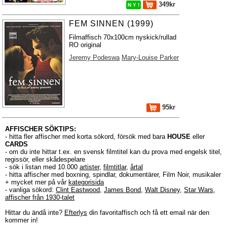
349kr
N Y !
FEM SINNEN (1999)
Filmaffisch 70x100cm nyskick/rullad
RO original
Jeremy Podeswa
Mary-Louise Parker
95kr
AFFISCHER SÖKTIPS:
- hitta fler affischer med korta sökord, försök med bara
HOUSE
eller
CARDS
- om du inte hittar t.ex. en svensk filmtitel kan du prova med engelsk titel,
regissör, eller skådespelare
- sök i listan med 10.000
artister
,
filmtitlar
,
årtal
- hitta affischer med boxning, spindlar, dokumentärer, Film Noir, musikaler
+ mycket mer på vår
kategorisida
- vanliga sökord:
Clint Eastwood
,
James Bond
,
Walt Disney
,
Star Wars
,
affischer från 1930-talet
Hittar du ändå inte?
Efterlys
din favoritaffisch och få ett email när den
kommer in!