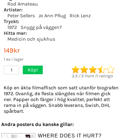
Rod Amateau
Artister:
Peter Sellers
Jo Ann Pflug
Rick Lenz
Tryckt:
1972
Snygg på väggen?
Hitta mer:
Medicin och sjukhus
149kr
1 ex i lager
Köp!
1
3.5
/
5
from
11
ratings
Köp en äkta filmaffisch som satt utanför biografen
1972. Ovanlig, de flesta slängdes när filmen gick
ner. Papper och färger i hög kvalitet, perfekt att
rama in på väggen. Snabb leverans, Swish, DHL
spårbart.
Andra posters du kanske gillar:
WHERE DOES IT HURT?