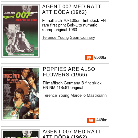
AGENT 007 MED RÄTT
ATT DÖDA (1962)
Filmaffisch 70x100cm fint skick FN
rare first print Bok-Lito numeric
stamp original 1963
Terence Young
Sean Connery
6500kr
POPPIES ARE ALSO
FLOWERS (1966)
Filmaffisch Germany B fint skick
FN-NM 118x81 original
Terence Young
Marcello Mastroianni
449kr
AGENT 007 MED RÄTT
ATT DÖDA (1962)