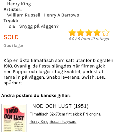
Henry King
Artister:
William Russell
Henry A Barrows
Tryckt:
1918
Snygg på väggen?
SOLD
4.0
/
5
from
12
ratings
0 ex i lager
Köp en äkta filmaffisch som satt utanför biografen
1918. Ovanlig, de flesta slängdes när filmen gick
ner. Papper och färger i hög kvalitet, perfekt att
rama in på väggen. Snabb leverans, Swish, DHL
spårbart.
Andra posters du kanske gillar:
I NÖD OCH LUST (1951)
Filmaffisch 32x70cm fint skick FN original
Henry King
Susan Hayward