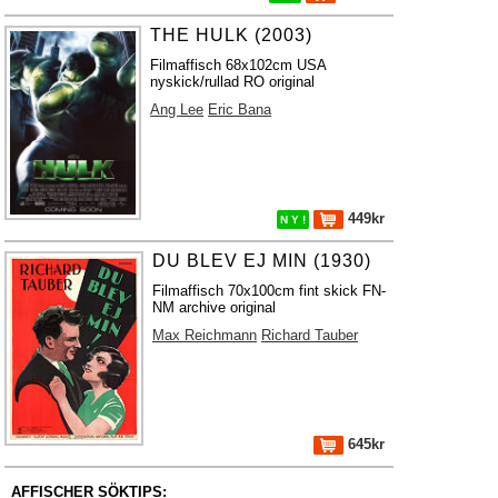
THE HULK (2003)
Filmaffisch 68x102cm USA
nyskick/rullad RO original
Ang Lee
Eric Bana
449kr
N Y !
DU BLEV EJ MIN (1930)
Filmaffisch 70x100cm fint skick FN-
NM archive original
Max Reichmann
Richard Tauber
645kr
AFFISCHER SÖKTIPS: