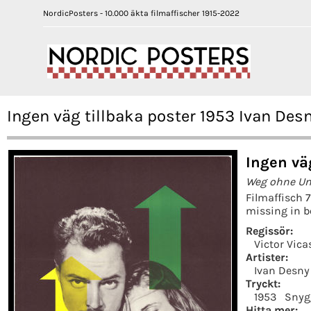
NordicPosters - 10.000 äkta filmaffischer 1915-2022
Ingen väg tillbaka poster 1953 Ivan Desn
Ingen vä
Weg ohne U
Filmaffisch 
missing in b
Regissör:
Victor Vica
Artister:
Ivan Desny
Tryckt:
1953
Snyg
Hitta mer: