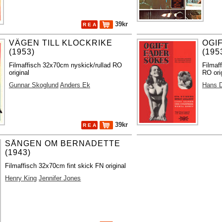
39kr
R E A
VÄGEN TILL KLOCKRIKE
OGI
(1953)
(195
Filmaffisch 32x70cm nyskick/rullad RO
Filmaf
original
RO ori
Gunnar Skoglund
Anders Ek
Hans D
39kr
R E A
SÅNGEN OM BERNADETTE
(1943)
Filmaffisch 32x70cm fint skick FN original
Henry King
Jennifer Jones