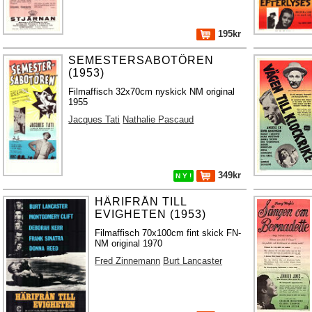
195kr
SEMESTERSABOTÖREN
(1953)
Filmaffisch 32x70cm nyskick NM original
1955
Jacques Tati
Nathalie Pascaud
349kr
N Y !
HÄRIFRÅN TILL
EVIGHETEN (1953)
Filmaffisch 70x100cm fint skick FN-
NM original 1970
Fred Zinnemann
Burt Lancaster