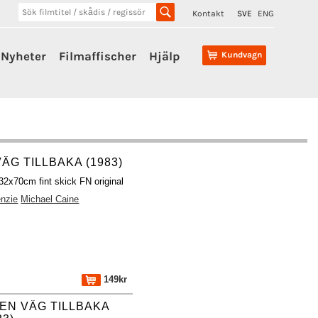
Kontakt
SVE
ENG
Nyheter
Filmaffischer
Hjälp
Kundvagn
ÄG TILLBAKA (1983)
 32x70cm fint skick FN original
nzie
Michael Caine
149kr
EN VÄG TILLBAKA