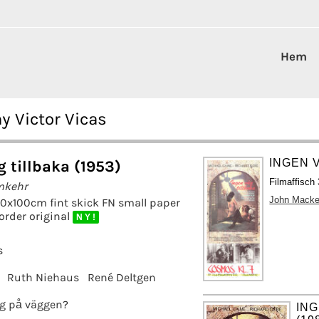
Hem
y Victor Vicas
INGEN V
g tillbaka (1953)
Filmaffisch
mkehr
John Macke
70x100cm fint skick FN small paper
order original
N Y !
s
Ruth Niehaus
René Deltgen
g på väggen?
ING