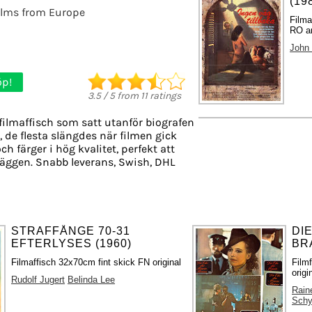
(19
ilms from Europe
Filma
RO ar
John
öp!
3.5
/
5
from
11
ratings
filmaffisch som satt utanför biografen
, de flesta slängdes när filmen gick
ch färger i hög kvalitet, perfekt att
äggen. Snabb leverans, Swish, DHL
STRAFFÅNGE 70-31
DI
EFTERLYSES (1960)
BR
Filmaffisch 32x70cm fint skick FN original
Film
origi
Rudolf Jugert
Belinda Lee
Rain
Schy