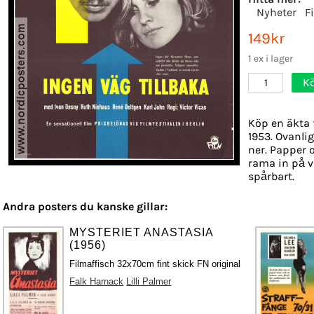
Nyheter
F
149kr
1 ex i lager
K
1
Köp en äkta 
1953. Ovanlig
ner. Papper o
rama in på v
spårbart.
Andra posters du kanske gillar:
MYSTERIET ANASTASIA
(1956)
Filmaffisch 32x70cm fint skick FN original
Falk Harnack
Lilli Palmer