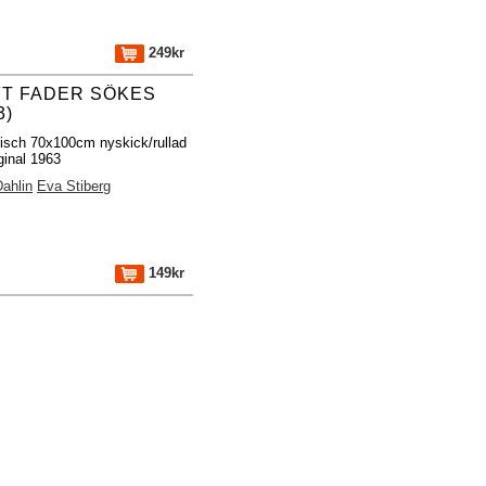
249kr
FT FADER SÖKES
3)
fisch 70x100cm nyskick/rullad
ginal 1963
ahlin
Eva Stiberg
149kr