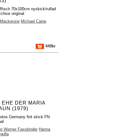
83)
ffisch 70x100cm nyskick/rullad
chive original
 Mackenzie
Michael Caine
449kr
E EHE DER MARIA
AUN (1979)
fotos Germany fint skick FN
nal
er Werner Fassbinder
Hanna
gulla