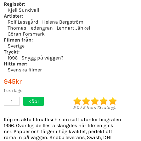
Regissör:
Kjell Sundvall
Artister:
Rolf Lassgård
Helena Bergström
Thomas Hedengran
Lennart Jähkel
Göran Forsmark
Filmen från:
Sverige
Tryckt:
1996
Snygg på väggen?
Hitta mer:
Svenska filmer
945kr
1 ex i lager
Köp!
1
5.0
/
5
from
13
ratings
Köp en äkta filmaffisch som satt utanför biografen
1996. Ovanlig, de flesta slängdes när filmen gick
ner. Papper och färger i hög kvalitet, perfekt att
rama in på väggen. Snabb leverans, Swish, DHL