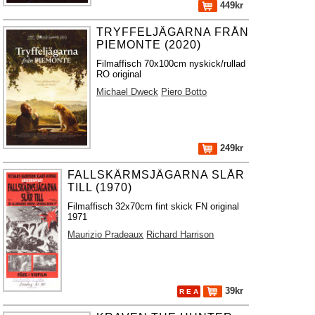
449kr
TRYFFELJÄGARNA FRÅN
PIEMONTE (2020)
Filmaffisch 70x100cm nyskick/rullad
RO original
Michael Dweck
Piero Botto
249kr
FALLSKÄRMSJÄGARNA SLÅR
TILL (1970)
Filmaffisch 32x70cm fint skick FN original
1971
Maurizio Pradeaux
Richard Harrison
39kr
R E A