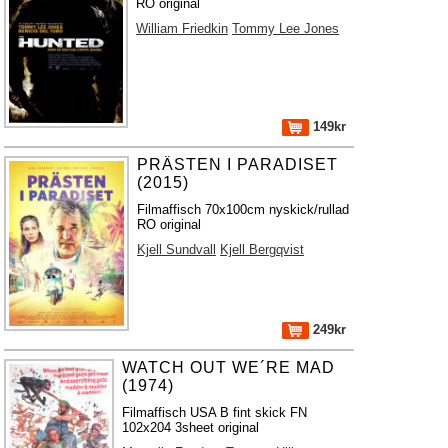
RO original
William Friedkin
Tommy Lee Jones
149kr
PRÄSTEN I PARADISET
(2015)
Filmaffisch 70x100cm nyskick/rullad
RO original
Kjell Sundvall
Kjell Bergqvist
249kr
WATCH OUT WE´RE MAD
(1974)
Filmaffisch USA B fint skick FN
102x204 3sheet original