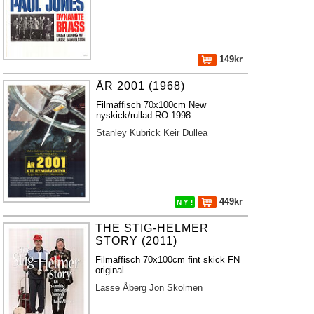
149kr
ÅR 2001 (1968)
Filmaffisch 70x100cm New
nyskick/rullad RO 1998
Stanley Kubrick
Keir Dullea
449kr
N Y !
THE STIG-HELMER
STORY (2011)
Filmaffisch 70x100cm fint skick FN
original
Lasse Åberg
Jon Skolmen