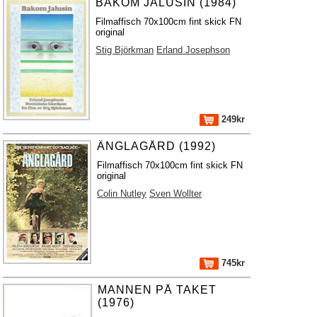
BAKOM JALUSIN (1984)
Filmaffisch 70x100cm fint skick FN
original
Stig Björkman
Erland Josephson
249kr
ÄNGLAGÅRD (1992)
Filmaffisch 70x100cm fint skick FN
original
Colin Nutley
Sven Wollter
745kr
MANNEN PÅ TAKET
(1976)