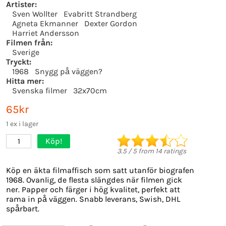
Artister:
Sven Wollter
Evabritt Strandberg
Agneta Ekmanner
Dexter Gordon
Harriet Andersson
Filmen från:
Sverige
Tryckt:
1968
Snygg på väggen?
Hitta mer:
Svenska filmer
32x70cm
65kr
1 ex i lager
Köp!
1
3.5
/
5
from
14
ratings
Köp en äkta filmaffisch som satt utanför biografen
1968. Ovanlig, de flesta slängdes när filmen gick
ner. Papper och färger i hög kvalitet, perfekt att
rama in på väggen. Snabb leverans, Swish, DHL
spårbart.