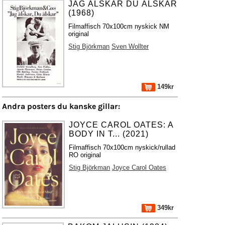
JAG ÄLSKAR DU ÄLSKAR
(1968)
Filmaffisch 70x100cm nyskick NM
original
Stig Björkman
Sven Wollter
149kr
Andra posters du kanske gillar:
JOYCE CAROL OATES: A
BODY IN T... (2021)
Filmaffisch 70x100cm nyskick/rullad
RO original
Stig Björkman
Joyce Carol Oates
349kr