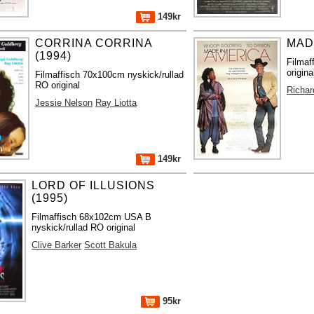
149kr
CORRINA CORRINA
MAD
(1994)
Filmaf
origina
Filmaffisch 70x100cm nyskick/rullad
RO original
Richar
Jessie Nelson
Ray Liotta
149kr
LORD OF ILLUSIONS
(1995)
Filmaffisch 68x102cm USA B
nyskick/rullad RO original
Clive Barker
Scott Bakula
95kr