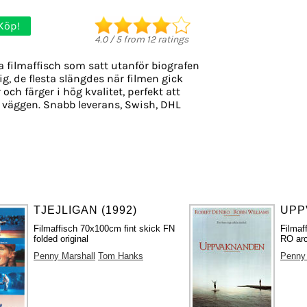
Köp!
4.0
/
5
from
12
ratings
a filmaffisch som satt utanför biografen
ig, de flesta slängdes när filmen gick
 och färger i hög kvalitet, perfekt att
 väggen. Snabb leverans, Swish, DHL
TJEJLIGAN (1992)
UPP
Filmaffisch 70x100cm fint skick FN
Filmaf
folded original
RO arc
Penny Marshall
Tom Hanks
Penny 