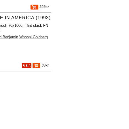
249kr
E IN AMERICA (1993)
fisch 70x100cm fint skick FN
l
d Benjamin
Whoopi Goldberg
39kr
R E A