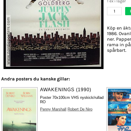
1 ex i lager
1
Köp en äkt
1986. Ovanl
ner. Papper
rama in på
spårbart.
Andra posters du kanske gillar:
AWAKENINGS (1990)
Poster 70x100cm VHS nyskick/rullad
RO
Penny Marshall
Robert De Niro