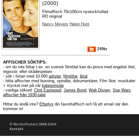
(2000)
Filmaffisch 70x100cm nyskick/rullad
RO original
Nancy Meyers
Helen Hunt
249kr
AFFISCHER SÖKTIPS:
- om du inte hittar t.ex. en svensk filmtitel kan du prova med engelsk titel,
regissör, eller skådespelare
- sök i listan med 10.000
artister
,
filmtitlar
,
årtal
- hitta affischer med boxning, spindlar, dokumentärer, Film Noir, musikaler
+ mycket mer på vår
kategorisida
- vanliga sökord:
Clint Eastwood
,
James Bond
,
Walt Disney
,
Star Wars
,
affischer från 1930-talet
Hittar du ändå inte?
Efterlys
din favoritaffisch och få ett email när den
kommer in!
© NordicPosters 1998-2024
Kontakt