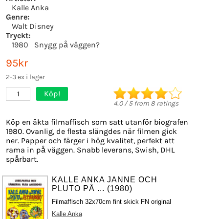
Kalle Anka
Genre:
Walt Disney
Tryckt:
1980
Snygg på väggen?
95kr
2-3 ex i lager
Köp!
1
4.0
/
5
from
8
ratings
Köp en äkta filmaffisch som satt utanför biografen
1980. Ovanlig, de flesta slängdes när filmen gick
ner. Papper och färger i hög kvalitet, perfekt att
rama in på väggen. Snabb leverans, Swish, DHL
spårbart.
KALLE ANKA JANNE OCH
PLUTO PÅ ... (1980)
Filmaffisch 32x70cm fint skick FN original
Kalle Anka