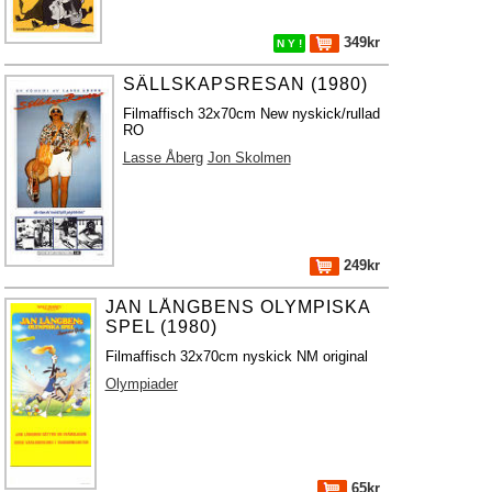
349kr
N Y !
SÄLLSKAPSRESAN (1980)
Filmaffisch 32x70cm New nyskick/rullad
RO
Lasse Åberg
Jon Skolmen
249kr
JAN LÅNGBENS OLYMPISKA
SPEL (1980)
Filmaffisch 32x70cm nyskick NM original
Olympiader
65kr