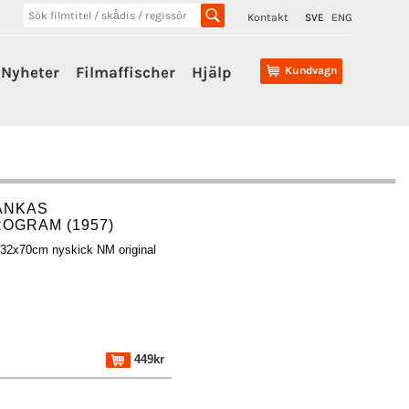
Kontakt
SVE
ENG
Nyheter
Filmaffischer
Hjälp
Kundvagn
ANKAS
OGRAM (1957)
 32x70cm nyskick NM original
449kr