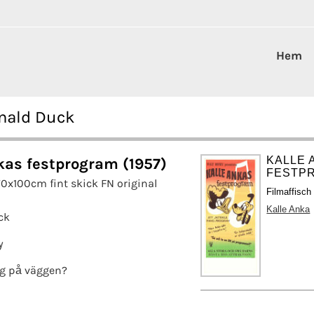
Hem
onald Duck
KALLE 
kas festprogram (1957)
FESTPR
70x100cm fint skick FN original
Filmaffisch
Kalle Anka
ck
y
g på väggen?