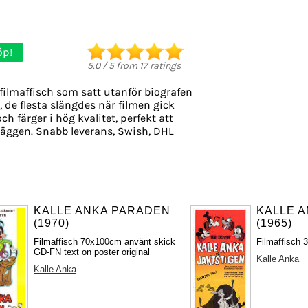
öp!
5.0
/
5
from
17
ratings
filmaffisch som satt utanför biografen
, de flesta slängdes när filmen gick
ch färger i hög kvalitet, perfekt att
äggen. Snabb leverans, Swish, DHL
KALLE ANKA PARADEN
KALLE A
(1970)
(1965)
Filmaffisch 70x100cm använt skick
Filmaffisch 
GD-FN text on poster original
Kalle Anka
Kalle Anka