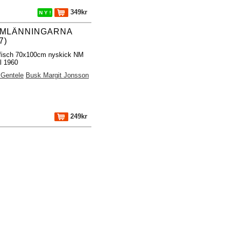
349kr
N Y !
MLÄNNINGARNA
7)
ffisch 70x100cm nyskick NM
al 1960
 Gentele
Busk Margit Jonsson
249kr