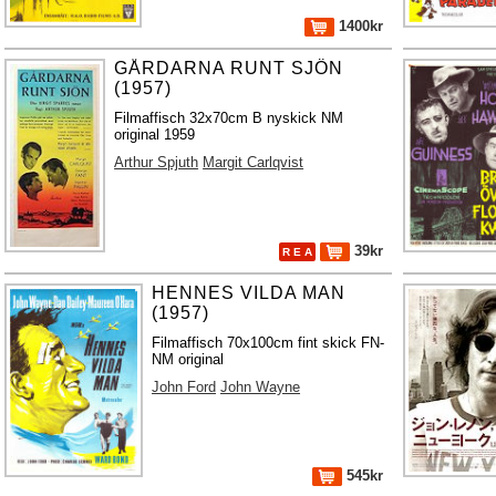
1400kr
GÅRDARNA RUNT SJÖN
(1957)
Filmaffisch 32x70cm B nyskick NM
original 1959
Arthur Spjuth
Margit Carlqvist
39kr
R E A
HENNES VILDA MAN
(1957)
Filmaffisch 70x100cm fint skick FN-
NM original
John Ford
John Wayne
545kr