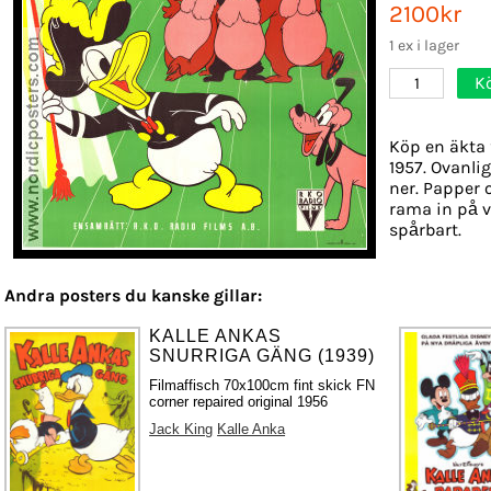
2100kr
1 ex i lager
K
1
Köp en äkta 
1957. Ovanlig
ner. Papper o
rama in på v
spårbart.
Andra posters du kanske gillar:
KALLE ANKAS
SNURRIGA GÄNG (1939)
Filmaffisch 70x100cm fint skick FN
corner repaired original 1956
Jack King
Kalle Anka