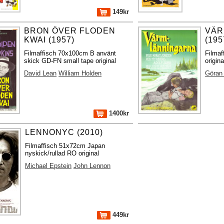
149kr
BRON ÖVER FLODEN
VÄR
KWAI (1957)
(195
Filmaffisch 70x100cm B använt
Filma
skick GD-FN small tape original
origin
David Lean
William Holden
Göran
1400kr
LENNONYC (2010)
Filmaffisch 51x72cm Japan
nyskick/rullad RO original
Michael Epstein
John Lennon
449kr