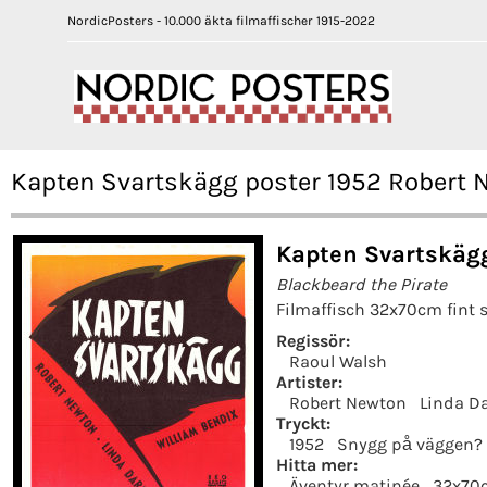
NordicPosters - 10.000 äkta filmaffischer 1915-2022
Kapten Svartskägg poster 1952 Robert 
Kapten Svartskägg
Blackbeard the Pirate
Filmaffisch 32x70cm fint s
Regissör:
Raoul Walsh
Artister:
Robert Newton
Linda Da
Tryckt:
1952
Snygg på väggen?
Hitta mer:
Äventyr matinée
32x70