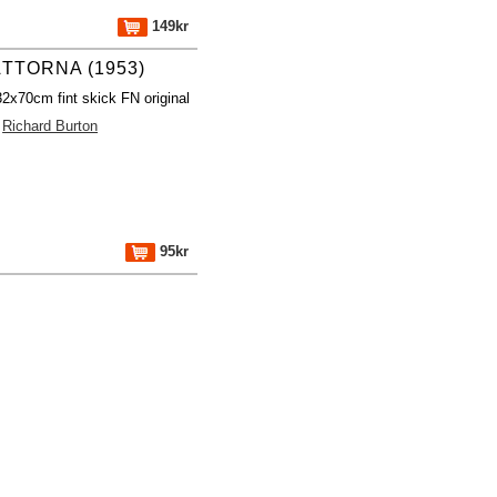
149kr
TTORNA (1953)
32x70cm fint skick FN original
Richard Burton
95kr