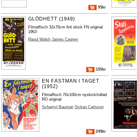
95kr
GLÖDHETT (1949)
Filmaffisch 32x70cm fint skick FN original
1963
Raoul Walsh
James Cagney
195kr
EN FÄSTMAN I TAGET
(1952)
Filmaffisch 70x100cm nyskick/rullad
RO original
Schamyl Bauman
Sickan Carlsson
249kr