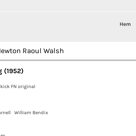
Hem
Newton Raoul Walsh
 (1952)
kick FN original
rnell
William Bendix
cm