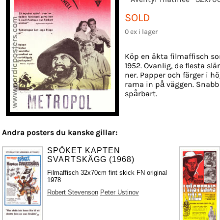
SOLD
0 ex i lager
Köp en äkta filmaffisch so
1952. Ovanlig, de flesta sl
ner. Papper och färger i hög
rama in på väggen. Snabb 
spårbart.
Andra posters du kanske gillar:
SPÖKET KAPTEN
SVARTSKÄGG (1968)
Filmaffisch 32x70cm fint skick FN original
1978
Robert Stevenson
Peter Ustinov