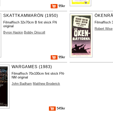
95kr
SKATTKAMMARÖN (1950)
ÖKENRÅ
Filmaffisch 32x70cm B fint skick FN
Filmaffisch 
original
Robert Wise
Byron Haskin
Bobby Driscoll
95kr
WARGAMES (1983)
Filmaffisch 70x100cm fint skick FN-
NM original
John Badham
Matthew Broderick
545kr