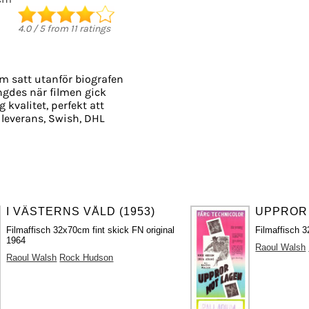
4.0
/
5
from
11
ratings
m satt utanför biografen
ängdes när filmen gick
 kvalitet, perfekt att
leverans, Swish, DHL
I VÄSTERNS VÅLD (1953)
UPPROR 
Filmaffisch 32x70cm fint skick FN original
Filmaffisch 3
1964
Raoul Walsh
Raoul Walsh
Rock Hudson