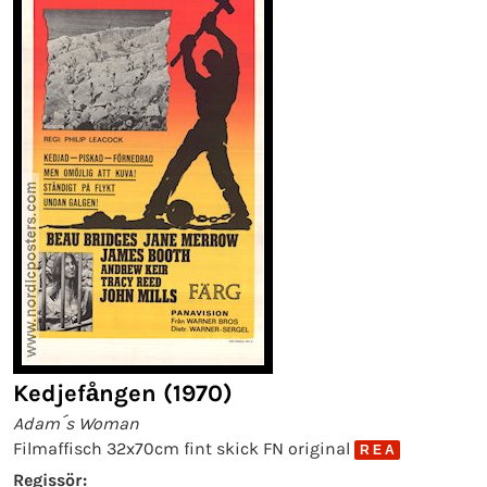
Kedjefången (1970)
Adam´s Woman
Filmaffisch 32x70cm fint skick FN original
R E A
Regissör: