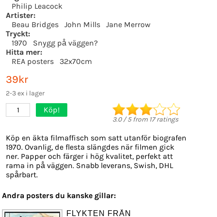
Philip Leacock
Artister:
Beau Bridges
John Mills
Jane Merrow
Tryckt:
1970
Snygg på väggen?
Hitta mer:
REA posters
32x70cm
39kr
2-3 ex i lager
Köp!
1
3.0
/
5
from
17
ratings
Köp en äkta filmaffisch som satt utanför biografen
1970. Ovanlig, de flesta slängdes när filmen gick
ner. Papper och färger i hög kvalitet, perfekt att
rama in på väggen. Snabb leverans, Swish, DHL
spårbart.
Andra posters du kanske gillar:
FLYKTEN FRÅN