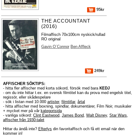
95kr
THE ACCOUNTANT
(2016)
Filmaffisch 70x100cm nyskick/rullad
RO original
Gavin O´Connor
Ben Affleck
249kr
AFFISCHER SÖKTIPS:
- hitta fler affischer med korta sökord, försök med bara
KEDJ
- om du inte hittar t.ex. en svensk filmtitel kan du prova med engelsk titel,
regissör, eller skådespelare
- sök i listan med 10.000
artister
,
filmtitlar
,
årtal
- hitta affischer med boxning, spindlar, dokumentärer, Film Noir, musikaler
+ mycket mer på vår
kategorisida
- vanliga sökord:
Clint Eastwood
,
James Bond
,
Walt Disney
,
Star Wars
,
affischer från 1930-talet
Hittar du ändå inte?
Efterlys
din favoritaffisch och få ett email när den
kommer in!