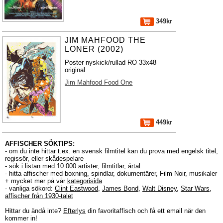
349kr
JIM MAHFOOD THE
LONER (2002)
Poster nyskick/rullad RO 33x48
original
Jim Mahfood Food One
449kr
AFFISCHER SÖKTIPS:
- om du inte hittar t.ex. en svensk filmtitel kan du prova med engelsk titel,
regissör, eller skådespelare
- sök i listan med 10.000
artister
,
filmtitlar
,
årtal
- hitta affischer med boxning, spindlar, dokumentärer, Film Noir, musikaler
+ mycket mer på vår
kategorisida
- vanliga sökord:
Clint Eastwood
,
James Bond
,
Walt Disney
,
Star Wars
,
affischer från 1930-talet
Hittar du ändå inte?
Efterlys
din favoritaffisch och få ett email när den
kommer in!