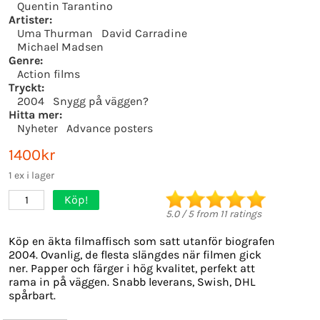
Quentin Tarantino
Artister:
Uma Thurman
David Carradine
Michael Madsen
Genre:
Action films
Tryckt:
2004
Snygg på väggen?
Hitta mer:
Nyheter
Advance posters
1400kr
1 ex i lager
Köp!
1
5.0
/
5
from
11
ratings
Köp en äkta filmaffisch som satt utanför biografen
2004. Ovanlig, de flesta slängdes när filmen gick
ner. Papper och färger i hög kvalitet, perfekt att
rama in på väggen. Snabb leverans, Swish, DHL
spårbart.