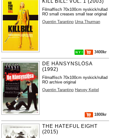
KILL BILL: VOL. 1 (2003)
Filmaffisch 70x100cm nyskick/rullad
RO small creases small tear original
Quentin Tarantino
Uma Thurman
3400kr
N Y !
DE HÄNSYNSLÖSA
(1992)
Filmaffisch 70x100cm nyskick/rullad
RO archive original
Quentin Tarantino
Harvey Keitel
1800kr
THE HATEFUL EIGHT
(2015)