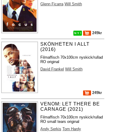
Glenn Ficarra
Will Smith
249kr
N Y !
SKÖNHETEN I ALLT
(2016)
Filmaffisch 70x100cm nyskick/rullad
RO original
David Frankel
Will Smith
249kr
VENOM: LET THERE BE
CARNAGE (2021)
Filmaffisch 70x100cm nyskick/rullad
RO small tears original
Andy Serkis
Tom Hardy