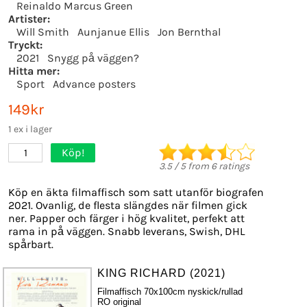
Reinaldo Marcus Green
Artister:
Will Smith
Aunjanue Ellis
Jon Bernthal
Tryckt:
2021
Snygg på väggen?
Hitta mer:
Sport
Advance posters
149kr
1 ex i lager
Köp!
1
3.5
/
5
from
6
ratings
Köp en äkta filmaffisch som satt utanför biografen
2021. Ovanlig, de flesta slängdes när filmen gick
ner. Papper och färger i hög kvalitet, perfekt att
rama in på väggen. Snabb leverans, Swish, DHL
spårbart.
KING RICHARD (2021)
Filmaffisch 70x100cm nyskick/rullad
RO original