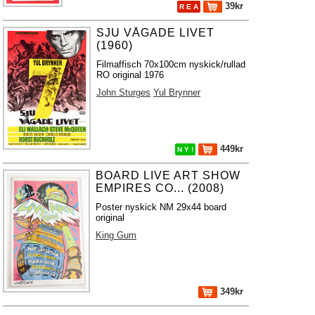
39kr
R E A
SJU VÅGADE LIVET
(1960)
Filmaffisch 70x100cm nyskick/rullad
RO original 1976
John Sturges
Yul Brynner
449kr
N Y !
BOARD LIVE ART SHOW
EMPIRES CO... (2008)
Poster nyskick NM 29x44 board
original
King Gum
349kr