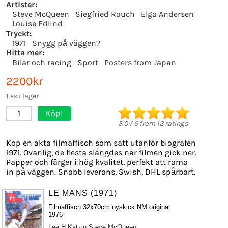
Artister:
Steve McQueen
Siegfried Rauch
Elga Andersen
Louise Edlind
Tryckt:
1971
Snygg på väggen?
Hitta mer:
Bilar och racing
Sport
Posters from Japan
2200kr
1 ex i lager
Köp!
1
5.0
/
5
from
12
ratings
Köp en äkta filmaffisch som satt utanför biografen
1971. Ovanlig, de flesta slängdes när filmen gick ner.
Papper och färger i hög kvalitet, perfekt att rama
in på väggen. Snabb leverans, Swish, DHL spårbart.
LE MANS (1971)
Filmaffisch 32x70cm nyskick NM original
1976
Lee H Katzin
Steve McQueen