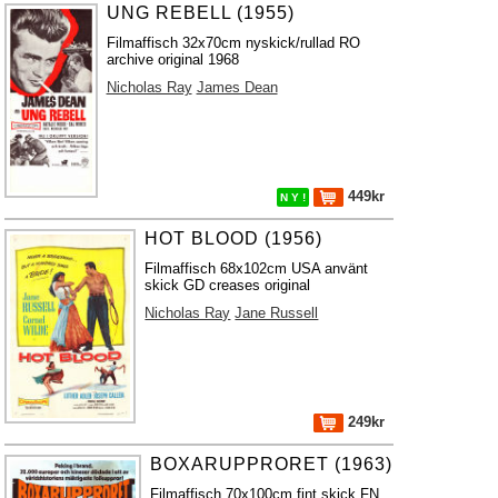
UNG REBELL (1955)
Filmaffisch 32x70cm nyskick/rullad RO
archive original 1968
Nicholas Ray
James Dean
449kr
N Y !
HOT BLOOD (1956)
Filmaffisch 68x102cm USA använt
skick GD creases original
Nicholas Ray
Jane Russell
249kr
BOXARUPPRORET (1963)
Filmaffisch 70x100cm fint skick FN