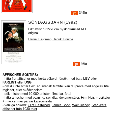
349kr
SÖNDAGSBARN (1992)
Filmaffisch 32x70cm nyskick/rullad RO
original
Daniel Bergman
Henrik Linnros
95kr
AFFISCHER SÖKTIPS:
- hitta fler affischer med korta sökord, försök med bara
LEV
eller
FARLIGT
eller
UNG
- om du inte hittar t.ex. en svensk filmtitel kan du prova med engelsk titel,
regissör, eller skådespelare
- sök i listan med 10.000
artister
,
filmtitlar
,
årtal
- hitta affischer med boxning, spindlar, dokumentärer, Film Noir, musikaler
+ mycket mer på vår
kategorisida
- vanliga sökord:
Clint Eastwood
,
James Bond
,
Walt Disney
,
Star Wars
,
affischer från 1930-talet