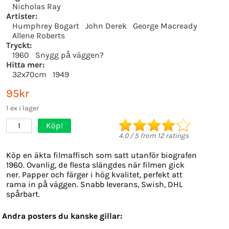
Nicholas Ray
Artister:
Humphrey Bogart
John Derek
George Macready
Allene Roberts
Tryckt:
1960
Snygg på väggen?
Hitta mer:
32x70cm
1949
95kr
1 ex i lager
Köp!
1
4.0
/
5
from
12
ratings
Köp en äkta filmaffisch som satt utanför biografen
1960. Ovanlig, de flesta slängdes när filmen gick
ner. Papper och färger i hög kvalitet, perfekt att
rama in på väggen. Snabb leverans, Swish, DHL
spårbart.
Andra posters du kanske gillar: