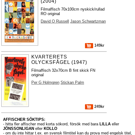
(2004)
Filmaffisch 70x100cm nyskick/rullad
RO original
David O Russell
Jason Schwartzman
149kr
KVARTERETS
OLYCKSFÅGEL (1947)
Filmaffisch 32x70cm B fint skick FN
original
Per G Holmgren
Stickan Palm
249kr
AFFISCHER SÖKTIPS:
- hitta fler affischer med korta sökord, försök med bara
LILLA
eller
JÖNSSONLIGAN
eller
KOLLO
- om du inte hittar t.ex. en svensk filmtitel kan du prova med engelsk titel,