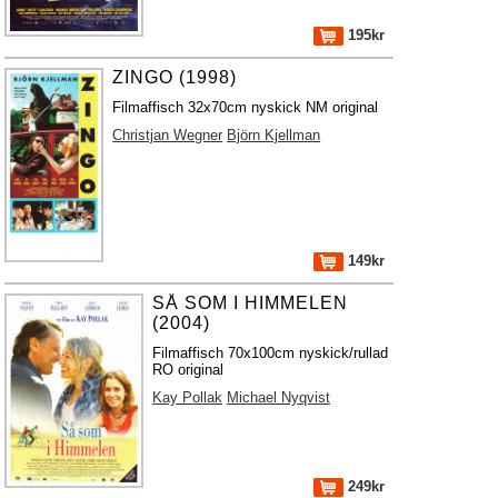
195kr
ZINGO (1998)
Filmaffisch 32x70cm nyskick NM original
Christjan Wegner
Björn Kjellman
149kr
SÅ SOM I HIMMELEN
(2004)
Filmaffisch 70x100cm nyskick/rullad
RO original
Kay Pollak
Michael Nyqvist
249kr