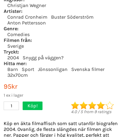
Christjan Wegner
Artister:
Conrad Cronheim
Buster Söderström
Anton Pettersson
Genre:
Comedies
Filmen från:
Sverige
Tryckt:
2004
Snygg på väggen?
Hitta mer:
Barn
Sport
Jönssonligan
Svenska filmer
32x70cm
95kr
1 ex i lager
Köp!
1
4.0
/
5
from
9
ratings
Köp en äkta filmaffisch som satt utanför biografen
2004. Ovanlig, de flesta slängdes när filmen gick
ner. Papper och färger i hög kvalitet, perfekt att