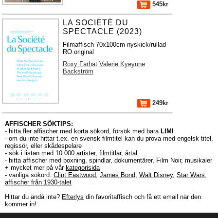
545kr
LA SOCIÉTÉ DU
SPECTACLE (2023)
Filmaffisch 70x100cm nyskick/rullad
RO original
Roxy Farhat
Valerie Kyeyune
Backström
249kr
AFFISCHER SÖKTIPS:
- hitta fler affischer med korta sökord, försök med bara
LIMI
- om du inte hittar t.ex. en svensk filmtitel kan du prova med engelsk titel,
regissör, eller skådespelare
- sök i listan med 10.000
artister
,
filmtitlar
,
årtal
- hitta affischer med boxning, spindlar, dokumentärer, Film Noir, musikaler
+ mycket mer på vår
kategorisida
- vanliga sökord:
Clint Eastwood
,
James Bond
,
Walt Disney
,
Star Wars
,
affischer från 1930-talet
Hittar du ändå inte?
Efterlys
din favoritaffisch och få ett email när den
kommer in!