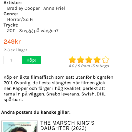
Artister:
Bradley Cooper
Anna Friel
Genre:
Horror/SciFi
Tryckt:
2011
Snygg på väggen?
249kr
2-3 ex i lager
Köp!
1
4.0
/
5
from
15
ratings
Köp en äkta filmaffisch som satt utanför biografen
2011. Ovanlig, de flesta slängdes när filmen gick
ner. Papper och färger i hög kvalitet, perfekt att
rama in på väggen. Snabb leverans, Swish, DHL
spårbart.
Andra posters du kanske gillar:
THE MARSCH KING´S
DAUGHTER (2023)