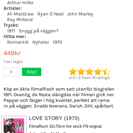
Arthur Hiller
Artister:
Ali MacGraw
Ryan O´Neal
John Marley
Ray Milland
Tryckt:
1971
Snygg på väggen?
Hitta mer:
Romantik
Nyheter
1970
449kr
1 ex i lager
Köp!
1
4.5
/
5
from
16
ratings
Köp en äkta filmaffisch som satt utanför biografen
1971. Ovanlig, de flesta slängdes när filmen gick ner.
Papper och färger i hög kvalitet, perfekt att rama
in på väggen. Snabb leverans, Swish, DHL spårbart.
LOVE STORY (1970)
Filmaffisch 32x70cm fint skick FN original