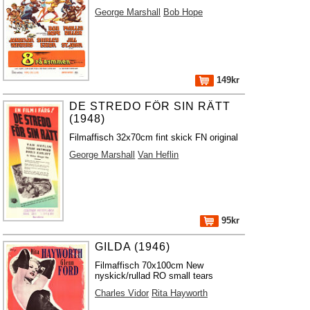
George Marshall
Bob Hope
149kr
DE STREDO FÖR SIN RÄTT
(1948)
Filmaffisch 32x70cm fint skick FN original
George Marshall
Van Heflin
95kr
GILDA (1946)
Filmaffisch 70x100cm New
nyskick/rullad RO small tears
Charles Vidor
Rita Hayworth