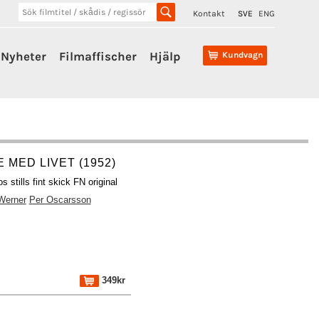
Kontakt
SVE
ENG
Nyheter
Filmaffischer
Hjälp
Kundvagn
 MED LIVET (1952)
s stills fint skick FN original
Werner
Per Oscarsson
349kr