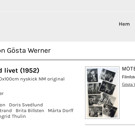
Hem
on Gösta Werner
MÖTE
 livet (1952)
Filmfoto
70x100cm nyskick NM original
Gösta 
er
son
Doris Svedlund
strand
Brita Billsten
Märta Dorff
ngrid Thulin