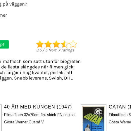
g på väggen?
lmer
p!
3.5
/
5
from
7
ratings
ilmaffisch som satt utanför biografen
, de flesta slängdes när filmen gick
h färger i hög kvalitet, perfekt att
äggen. Snabb leverans, Swish, DHL
40 ÅR MED KUNGEN (1947)
GATAN (
Filmaffisch 32x70cm fint skick FN original
Filmaffisch 3
Gösta Werner
Gustaf V
Gösta Werne