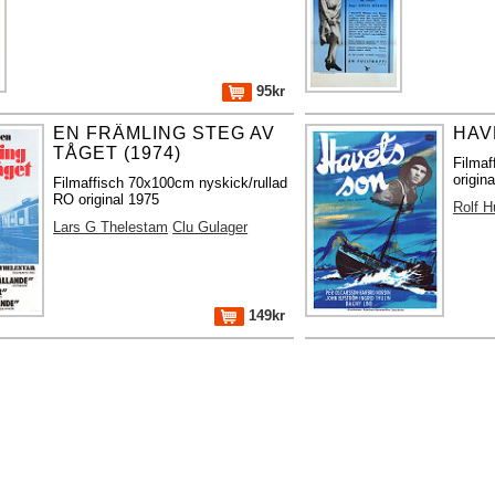
95kr
EN FRÄMLING STEG AV
HAV
TÅGET (1974)
Filma
origina
Filmaffisch 70x100cm nyskick/rullad
RO original 1975
Rolf H
Lars G Thelestam
Clu Gulager
149kr