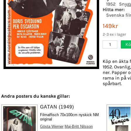
1952
Snyg
Hitta mer:
Svenska fi
149kr
2-3 ex i lager
Kö
1
Köp en äkta f
1952. Ovanlig
ner. Papper oc
rama in på v
spårbart.
Andra posters du kanske gillar:
GATAN (1949)
Filmaffisch 70x100cm nyskick NM
original
Gösta Werner
Maj-Britt Nilsson