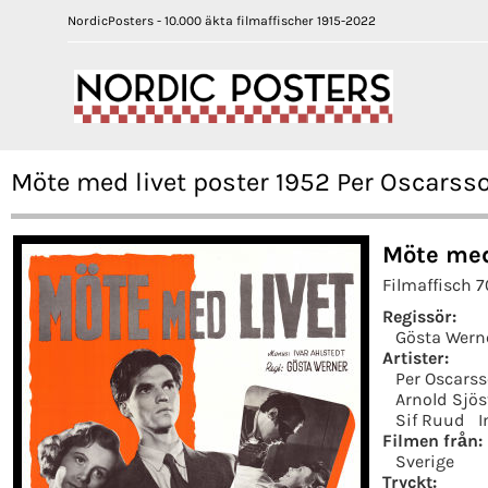
NordicPosters - 10.000 äkta filmaffischer 1915-2022
Möte med livet poster 1952 Per Oscarss
Möte med
Filmaffisch 
Regissör:
Gösta Wern
Artister:
Per Oscars
Arnold Sjö
Sif Ruud
I
Filmen från:
Sverige
Tryckt: