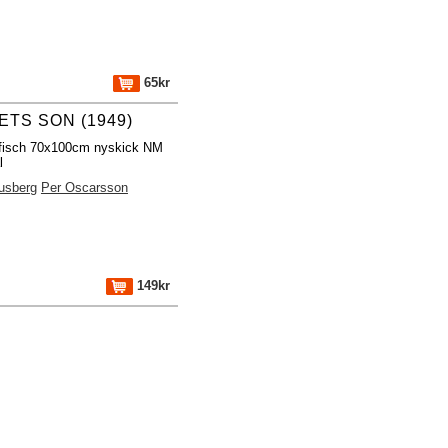
65kr
ETS SON (1949)
ffisch 70x100cm nyskick NM
l
usberg
Per Oscarsson
149kr