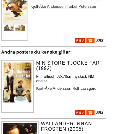
Kjell-Åke Andersson
Torkel Petersson
39kr
R E A
Andra posters du kanske gillar:
MIN STORE TJOCKE FAR
(1992)
Filmaffisch 32x70cm nyskick NM
original
Kjell-Åke Andersson
Rolf Lassgård
39kr
R E A
WALLANDER INNAN
FROSTEN (2005)