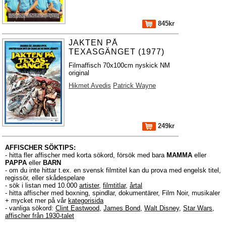
845kr
JAKTEN PÅ
TEXASGÄNGET (1977)
Filmaffisch 70x100cm nyskick NM
original
Hikmet Avedis
Patrick Wayne
249kr
AFFISCHER SÖKTIPS:
- hitta fler affischer med korta sökord, försök med bara
MAMMA
eller
PAPPA
eller
BARN
- om du inte hittar t.ex. en svensk filmtitel kan du prova med engelsk titel,
regissör, eller skådespelare
- sök i listan med 10.000
artister
,
filmtitlar
,
årtal
- hitta affischer med boxning, spindlar, dokumentärer, Film Noir, musikaler
+ mycket mer på vår
kategorisida
- vanliga sökord:
Clint Eastwood
,
James Bond
,
Walt Disney
,
Star Wars
,
affischer från 1930-talet