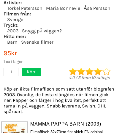
Artister:
Torkel Petersson
Maria Bonnevie
Åsa Persson
Filmen från:
Sverige
Tryckt:
2003
Snygg på väggen?
Hitta mer:
Barn
Svenska filmer
95kr
1 ex i lager
Köp!
1
4.0
/
5
from
10
ratings
Köp en äkta filmaffisch som satt utanför biografen
2003. Ovanlig, de flesta slängdes när filmen gick
ner. Papper och färger i hög kvalitet, perfekt att
rama in på väggen. Snabb leverans, Swish, DHL
spårbart.
MAMMA PAPPA BARN (2003)
Filmaffisch 32x70cm fint skick FN original