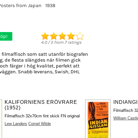
Posters from Japan
1938
öp!
4.0
/
5
from
7
ratings
 filmaffisch som satt utanför biografen
g, de flesta slängdes när filmen gick
och färger i hög kvalitet, perfekt att
väggen. Snabb leverans, Swish, DHL
KALIFORNIENS ERÖVRARE
INDIANGI
(1952)
Filmaffisch 3
Filmaffisch 32x70cm fint skick FN original
William Castl
Lew Landers
Cornel Wilde