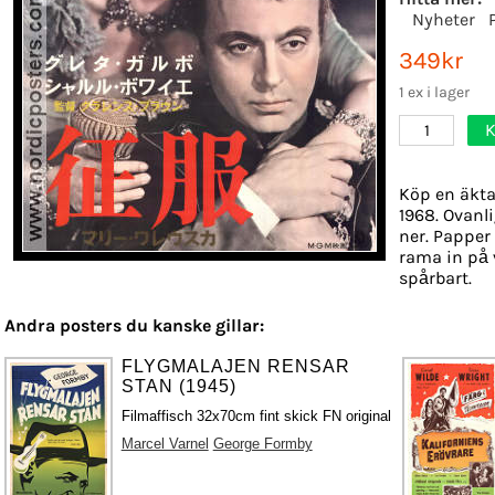
Nyheter
349kr
1 ex i lager
K
1
Köp en äkta
1968. Ovanli
ner. Papper 
rama in på 
spårbart.
Andra posters du kanske gillar:
FLYGMALAJEN RENSAR
STAN (1945)
Filmaffisch 32x70cm fint skick FN original
Marcel Varnel
George Formby