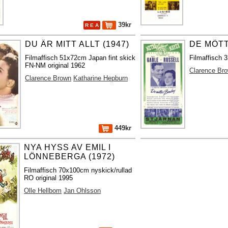
39kr
R E A
DU ÄR MITT ALLT (1947)
DE MÖTT
Filmaffisch 51x72cm Japan fint skick
Filmaffisch 3
FN-NM original 1962
Clarence Br
Clarence Brown
Katharine Hepburn
449kr
NYA HYSS AV EMIL I
LÖNNEBERGA (1972)
Filmaffisch 70x100cm nyskick/rullad
RO original 1995
Olle Hellbom
Jan Ohlsson