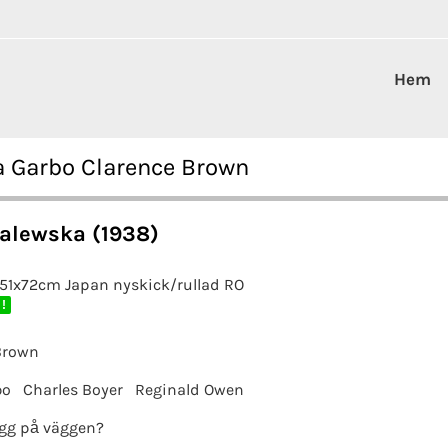
Hem
a Garbo Clarence Brown
alewska (1938)
 51x72cm Japan nyskick/rullad RO
 !
Brown
bo
Charles Boyer
Reginald Owen
gg på väggen?