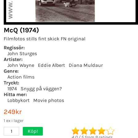
McQ (1974)
Filmfotos stills fint skick FN original
Regissör:
John Sturges
Artister:
John Wayne
Eddie Albert
Diana Muldaur
Genre:
Action films
Tryckt:
1974
Snygg på väggen?
Hitta mer:
Lobbykort
Movie photos
249kr
1 ex i lager
Köp!
1
4.0
/
5
from
9
ratings