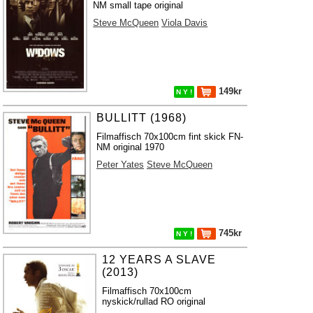
NM small tape original
Steve McQueen
Viola Davis
149kr
N Y !
BULLITT (1968)
Filmaffisch 70x100cm fint skick FN-
NM original 1970
Peter Yates
Steve McQueen
745kr
N Y !
12 YEARS A SLAVE
(2013)
Filmaffisch 70x100cm
nyskick/rullad RO original