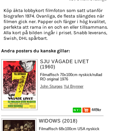
Köp äkta lobbykort filmfoton som satt utanför
biografen 1974. Ovanliga, de flesta slängdes när
filmen gick ner. Papper och färger i hög kvalitet,
perfekta att rama in en och en eller tillsammans.
Alla kort på bilden ingår i priset. Snabb leverans,
Swish, DHL spårbart.
Andra posters du kanske gillar:
SJU VÅGADE LIVET
(1960)
Filmaffisch 70x100cm nyskick/rullad
RO original 1976
John Sturges
Yul Brynner
449kr
N Y !
WIDOWS (2018)
Filmaffisch 68x100cm USA nyskick