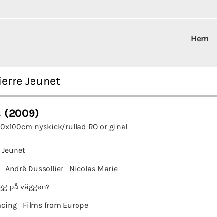
Hem
erre Jeunet
 (2009)
70x100cm nyskick/rullad RO original
e Jeunet
André Dussollier
Nicolas Marie
gg på väggen?
acing
Films from Europe