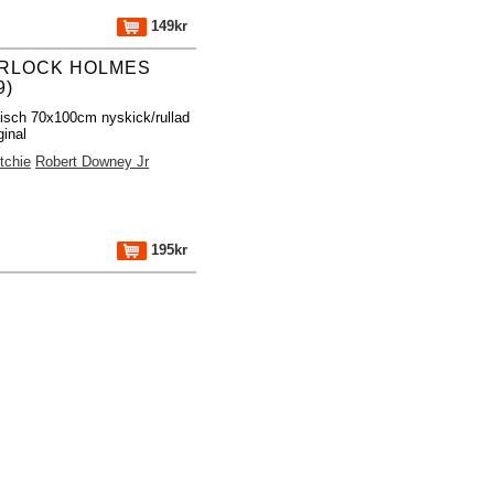
149kr
RLOCK HOLMES
9)
fisch 70x100cm nyskick/rullad
ginal
tchie
Robert Downey Jr
195kr