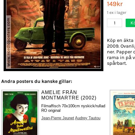
149kr
1 ex i lager
K
1
Köp en äkta 
2009. Ovanli
ner. Papper o
rama in på v
spårbart.
Andra posters du kanske gillar:
AMELIE FRÅN
MONTMARTRE (2002)
Filmaffisch 70x100cm nyskick/rullad
RO original
Jean-Pierre Jeunet
Audrey Tautou