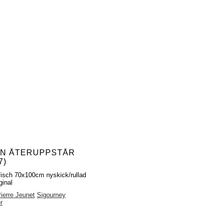
EN ÅTERUPPSTÅR
7)
fisch 70x100cm nyskick/rullad
ginal
ierre Jeunet
Sigourney
r