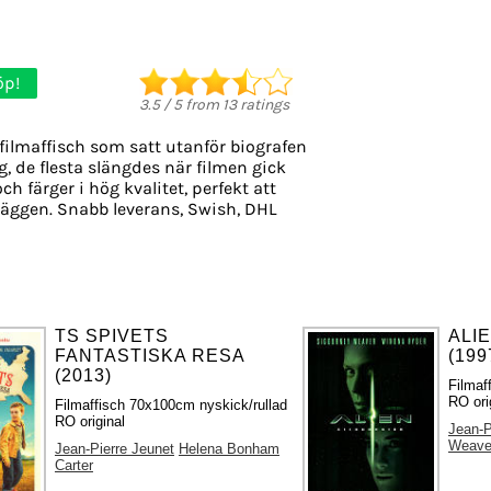
öp!
3.5
/
5
from
13
ratings
filmaffisch som satt utanför biografen
g, de flesta slängdes när filmen gick
ch färger i hög kvalitet, perfekt att
äggen. Snabb leverans, Swish, DHL
TS SPIVETS
ALI
FANTASTISKA RESA
(199
(2013)
Filmaf
RO ori
Filmaffisch 70x100cm nyskick/rullad
RO original
Jean-P
Weave
Jean-Pierre Jeunet
Helena Bonham
Carter