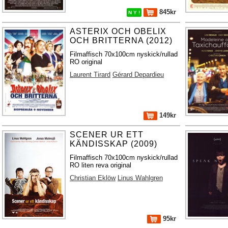
845kr
N Y !
ASTERIX OCH OBELIX
OCH BRITTERNA (2012)
Filmaffisch 70x100cm nyskick/rullad
RO original
Laurent Tirard
Gérard Depardieu
149kr
SCENER UR ETT
KÄNDISSKAP (2009)
Filmaffisch 70x100cm nyskick/rullad
RO liten reva original
Christian Eklöw
Linus Wahlgren
95kr