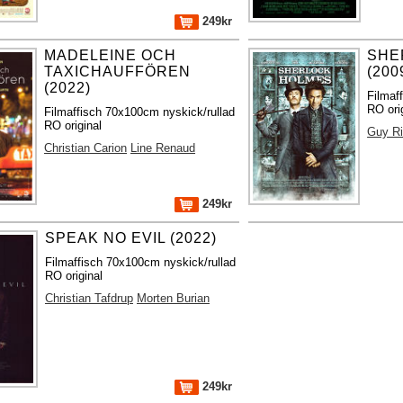
249kr
MADELEINE OCH
SHE
TAXICHAUFFÖREN
(200
(2022)
Filmaf
RO ori
Filmaffisch 70x100cm nyskick/rullad
RO original
Guy Ri
Christian Carion
Line Renaud
249kr
SPEAK NO EVIL (2022)
Filmaffisch 70x100cm nyskick/rullad
RO original
Christian Tafdrup
Morten Burian
249kr