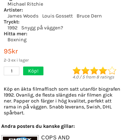
Michael Ritchie
Artister:
James Woods
Louis Gossett
Bruce Dern
Tryckt:
1992
Snygg på väggen?
Hitta mer:
Boxning
95kr
2-3 ex i lager
Köp!
1
4.0
/
5
from
8
ratings
Köp en äkta filmaffisch som satt utanför biografen
1992. Ovanlig, de flesta slängdes när filmen gick
ner. Papper och färger i hög kvalitet, perfekt att
rama in på väggen. Snabb leverans, Swish, DHL
spårbart.
Andra posters du kanske gillar:
COPS AND