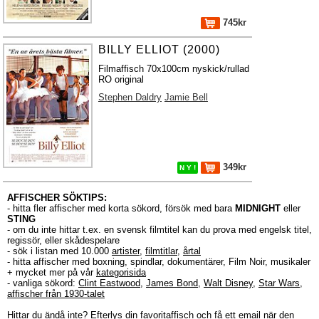
745kr
BILLY ELLIOT (2000)
Filmaffisch 70x100cm nyskick/rullad
RO original
Stephen Daldry
Jamie Bell
349kr
N Y !
AFFISCHER SÖKTIPS:
- hitta fler affischer med korta sökord, försök med bara
MIDNIGHT
eller
STING
- om du inte hittar t.ex. en svensk filmtitel kan du prova med engelsk titel,
regissör, eller skådespelare
- sök i listan med 10.000
artister
,
filmtitlar
,
årtal
- hitta affischer med boxning, spindlar, dokumentärer, Film Noir, musikaler
+ mycket mer på vår
kategorisida
- vanliga sökord:
Clint Eastwood
,
James Bond
,
Walt Disney
,
Star Wars
,
affischer från 1930-talet
Hittar du ändå inte?
Efterlys
din favoritaffisch och få ett email när den