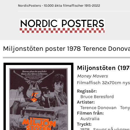
NordicPosters - 10.000 äkta filmaffischer 1915-2022
Miljonstöten poster 1978 Terence Donov
Miljonstöten (197
Money Movers
Filmaffisch 32x70cm nys
Regissör:
Bruce Beresford
Artister:
Terence Donovan
Tony
Filmen från:
Australia
Tryckt:
1978
Snygg på väggen