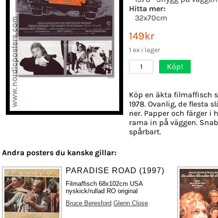
Hitta mer:
32x70cm
149kr
1 ex i lager
Köp!
1
Köp en äkta filmaffisch 
1978. Ovanlig, de flesta 
ner. Papper och färger i h
rama in på väggen. Snab
spårbart.
Andra posters du kanske gillar:
PARADISE ROAD (1997)
Filmaffisch 68x102cm USA
nyskick/rullad RO original
Bruce Beresford
Glenn Close