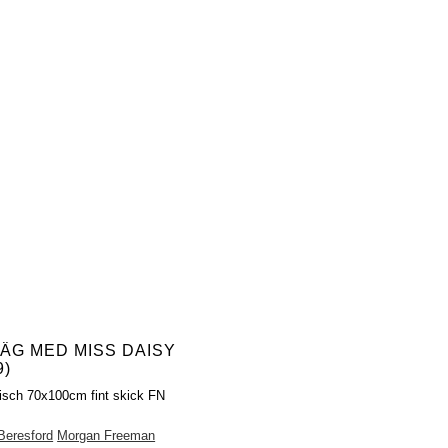
VÄG MED MISS DAISY
9)
fisch 70x100cm fint skick FN
l
Beresford
Morgan Freeman