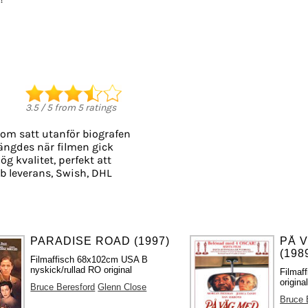
3.5
/
5
from
5
ratings
som satt utanför biografen
slängdes när filmen gick
ög kvalitet, perfekt att
b leverans, Swish, DHL
PARADISE ROAD (1997)
PÅ 
(198
Filmaffisch 68x102cm USA B
nyskick/rullad RO original
Filmaf
origina
Bruce Beresford
Glenn Close
Bruce 