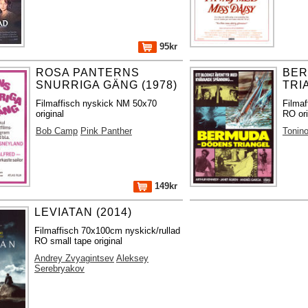
95kr
ROSA PANTERNS
BER
SNURRIGA GÄNG (1978)
TRI
Filmaffisch nyskick NM 50x70
Filmaf
original
RO ori
Bob Camp
Pink Panther
Tonino
149kr
LEVIATAN (2014)
Filmaffisch 70x100cm nyskick/rullad
RO small tape original
Andrey Zvyagintsev
Aleksey
Serebryakov