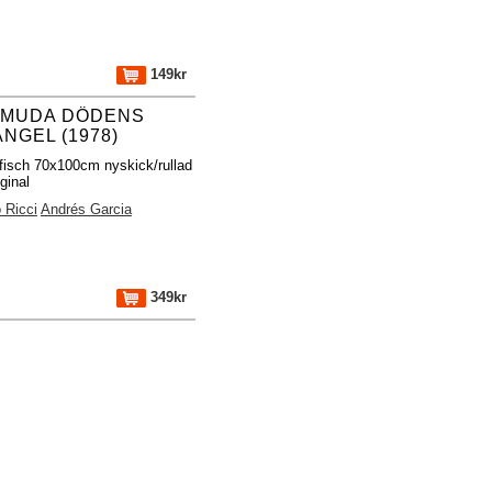
149kr
MUDA DÖDENS
ANGEL (1978)
fisch 70x100cm nyskick/rullad
ginal
 Ricci
Andrés Garcia
349kr