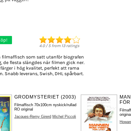
Köp!
4.0
/
5
from
13
ratings
 filmaffisch som satt utanför biografen
g, de flesta slängdes när filmen gick ner.
ärger i hög kvalitet, perfekt att rama
n. Snabb leverans, Swish, DHL spårbart.
GRODMYSTERIET (2003)
MAN
FÖR 
Filmaffisch 70x100cm nyskick/rullad
RO original
Filmaf
origina
Jacques-Remy Girerd
Michel Piccoli
Howard