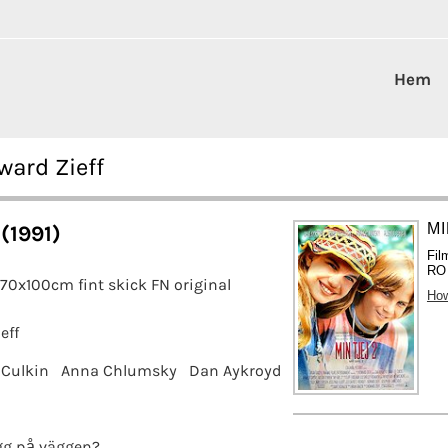
Hem
ward Zieff
MI
 (1991)
Fil
RO 
 70x100cm fint skick FN original
How
eff
Culkin
Anna Chlumsky
Dan Aykroyd
g på väggen?