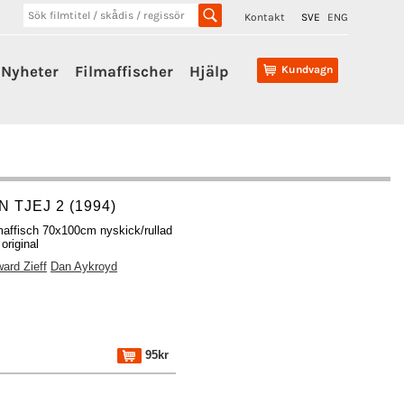
Kontakt
SVE
ENG
Nyheter
Filmaffischer
Hjälp
Kundvagn
N TJEJ 2 (1994)
maffisch 70x100cm nyskick/rullad
original
ard Zieff
Dan Aykroyd
95kr