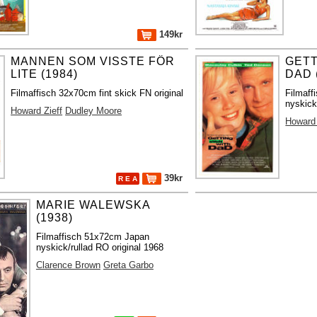
149kr
MANNEN SOM VISSTE FÖR
GETT
LITE (1984)
DAD 
Filmaffisch 32x70cm fint skick FN original
Filmaf
nyskick
Howard Zieff
Dudley Moore
Howard
39kr
R E A
MARIE WALEWSKA
(1938)
Filmaffisch 51x72cm Japan
nyskick/rullad RO original 1968
Clarence Brown
Greta Garbo