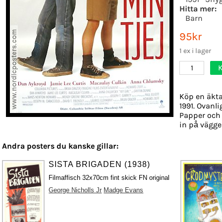
Hitta mer:
Barn
95kr
1 ex i lager
1
Köp en äkta
1991. Ovanli
Papper och f
in på vägge
Andra posters du kanske gillar:
SISTA BRIGADEN (1938)
Filmaffisch 32x70cm fint skick FN original
George Nicholls Jr
Madge Evans