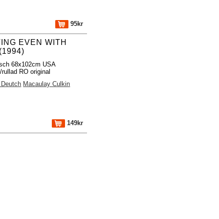
95kr
ING EVEN WITH
(1994)
fisch 68x102cm USA
/rullad RO original
 Deutch
Macaulay Culkin
149kr